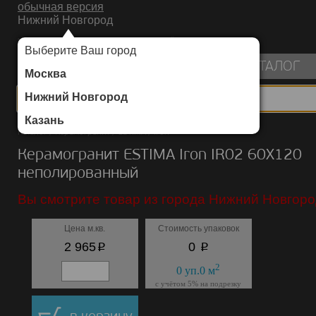
обычная версия
Нижний Новгород
ИНТЕРНЕТ-МАГАЗИН НАПОЛЬНЫХ ПОКРЫТИЙ
Выберите Ваш город
пуста
КАТАЛОГ
Москва
Нижний Новгород
Казань
Каталог
/
Керамогранит
/
ESTIMA
/
Iron
Керамогранит ESTIMA Iron IR02 60X120
неполированный
Вы смотрите товар из города Нижний Новгоро
Цена м.кв.
Стоимость упаковок
p
p
2 965
0
2
0
уп.
0
м
с учётом 5% на подрезку