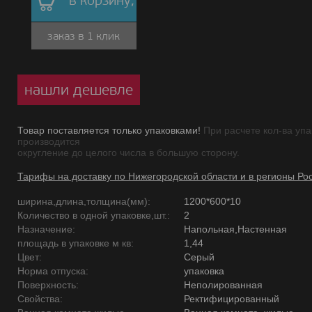
в корзину,
заказ в 1 клик
нашли дешевле
Товар поставляется только упаковками!
При расчете кол-ва упа
производится
округление до целого числа в большую сторону.
Тарифы на доставку по Нижегородской области и в регионы Ро
ширина,длина,толщина(мм):
1200*600*10
Количество в одной упаковке,шт.:
2
Назначение:
Напольная,Настенная
площадь в упаковке м кв:
1,44
Цвет:
Серый
Норма отпуска:
упаковка
Поверхность:
Неполированная
Свойства:
Ректифицированный