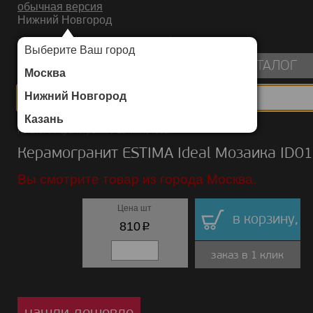
обычная версия
Нижний Новгород
ИНТЕРНЕТ-МАГАЗИН НАПОЛЬНЫХ ПОКРЫТИЙ
Выберите Ваш город
пуста
КАТАЛОГ
Москва
Нижний Новгород
Казань
Каталог
/
Керамогранит
/
ESTIMA
/
Ideal
Керамогранит ESTIMA Ideal Мозаика ID01
Вы смотрите товар из города Москва.
Цена шт
в корзину,
p
810
заказ в 1 клик
нашли дешевле