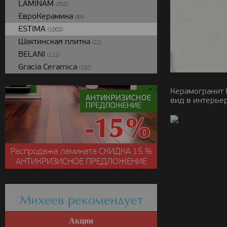
LAMINAM
(252)
ЕвроКерамика
(84)
ESTIMA
(1002)
Шахтинская плитка
(21)
BELANI
(111)
Gracia Ceramica
(192)
Керамогранит 
вид в интерьер
Распродажа ламината
СКИДКА
15 %
АНТИКРИЗИСНОЕ ПРЕДЛОЖЕНИЕ
Михеев рекомендует
Акции