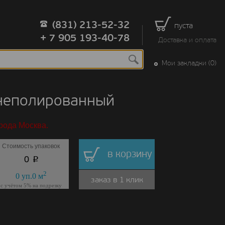
(831) 213-52-32
пуста
+ 7 905 193-40-78
Доставка и оплата
Мои закладки (0)
 неполированный
рода Москва.
Стоимость упаковок
в корзину
p
0
2
0
уп.
0
м
заказ в 1 клик
с учётом 5% на подрезку