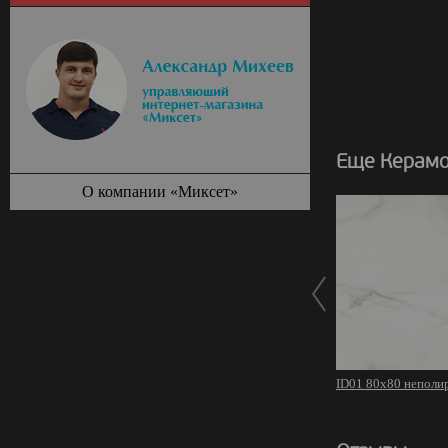
Еще Керамог
О компании «Миксет»
ID01 80х80 неполи