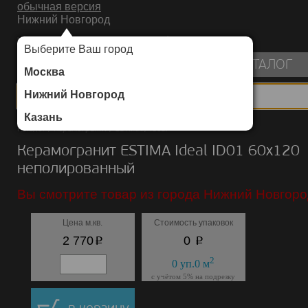
обычная версия
Нижний Новгород
ИНТЕРНЕТ-МАГАЗИН НАПОЛЬНЫХ ПОКРЫТИЙ
Выберите Ваш город
пуста
КАТАЛОГ
Москва
Нижний Новгород
Казань
Каталог
/
Керамогранит
/
ESTIMA
/
Ideal
Керамогранит ESTIMA Ideal ID01 60х120
неполированный
Вы смотрите товар из города Нижний Новгоро
Цена м.кв.
Стоимость упаковок
p
p
2 770
0
2
0
уп.
0
м
с учётом 5% на подрезку