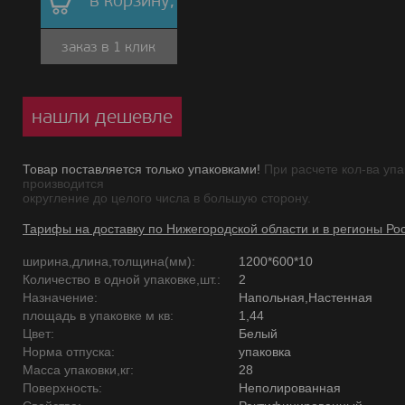
в корзину,
заказ в 1 клик
нашли дешевле
Товар поставляется только упаковками!
При расчете кол-ва упа
производится
округление до целого числа в большую сторону.
Тарифы на доставку по Нижегородской области и в регионы Ро
ширина,длина,толщина(мм):
1200*600*10
Количество в одной упаковке,шт.:
2
Назначение:
Напольная,Настенная
площадь в упаковке м кв:
1,44
Цвет:
Белый
Норма отпуска:
упаковка
Масса упаковки,кг:
28
Поверхность:
Неполированная