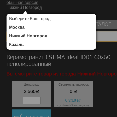
обычная версия
Нижний Новгород
ИНТЕРНЕТ-МАГАЗИН НАПОЛЬНЫХ ПОКРЫТИЙ
Выберите Ваш город
пуста
КАТАЛОГ
Москва
Нижний Новгород
Казань
Каталог
/
Керамогранит
/
ESTIMA
/
Ideal
Керамогранит ESTIMA Ideal ID01 60х60
неполированный
Вы смотрите товар из города Нижний Новгоро
Цена м.кв.
Стоимость упаковок
p
p
2 560
0
2
0
уп.
0
м
с учётом 5% на подрезку