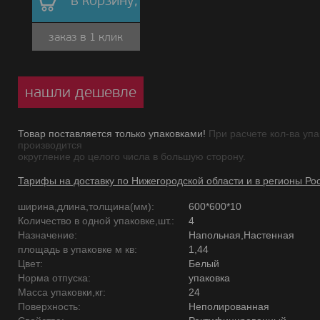
в корзину,
заказ в 1 клик
нашли дешевле
Товар поставляется только упаковками!
При расчете кол-ва упа
производится
округление до целого числа в большую сторону.
Тарифы на доставку по Нижегородской области и в регионы Ро
ширина,длина,толщина(мм):
600*600*10
Количество в одной упаковке,шт.:
4
Назначение:
Напольная,Настенная
площадь в упаковке м кв:
1,44
Цвет:
Белый
Норма отпуска:
упаковка
Масса упаковки,кг:
24
Поверхность:
Неполированная