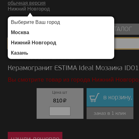
обычная версия
Нижний Новгород
ИНТЕРНЕТ-МАГАЗИН НАПОЛЬНЫХ ПОКРЫТИЙ
Выберите Ваш город
пуста
КАТАЛОГ
Москва
Нижний Новгород
Казань
Каталог
/
Керамогранит
/
ESTIMA
/
Ideal
Керамогранит ESTIMA Ideal Мозаика ID01
Вы смотрите товар из города Нижний Новгоро
Цена шт
в корзину,
p
810
заказ в 1 клик
нашли дешевле