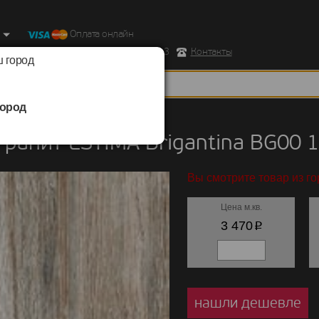
Оплата онлайн
ород, Ул. Республиканская д.43 корпус 3
Контакты
 город
ород
нит
/
ESTIMA
/
Brigantina
ранит ESTIMA Brigantina BG00 
Вы смотрите товар из го
Цена м.кв.
p
3 470
нашли дешевле