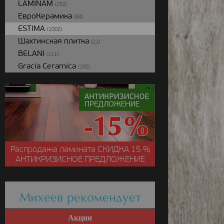
LAMINAM
(252)
ЕвроКерамика
(84)
ESTIMA
(1002)
Шахтинская плитка
(21)
BELANI
(111)
Gracia Ceramica
(192)
Распродажа ламината
СКИДКА
15 %
АНТИКРИЗИСНОЕ ПРЕДЛОЖЕНИЕ
Михеев рекомендует
Акции