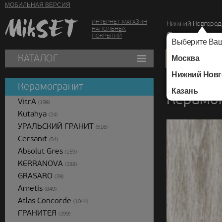
МОБИЛЬНАЯ ВЕРСИЯ
ИНТЕРНЕТ-МАГАЗИН
Нижний Новгород
НАПОЛЬНЫХ
г. Нижний Новг
ПОКРЫТИЙ
Выберите Ваш
КАТАЛОГ
Москва
Нижний Новг
Каталог
/
Керамогра
Керамогранит
Казань
Керамог
VitrA
(198)
Kutahya
(24)
УРАЛЬСКИЙ ГРАНИТ
(516)
Cersanit
(54)
Absolut Gres
(159)
KERRANOVA
(288)
GRASARO
(39)
Ametis
(849)
Atlas Concorde
(1044)
ГРАНИТЕЯ
(399)