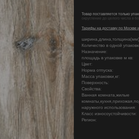
Товар поставляется только упак
округление до целого числа в б
Тарифы на доставку по Москве 
ширина,длина,толщина(мм)
Количество в одной упаковке
Назначение:
площадь в упаковке м кв:
Цвет:
Норма отпуска:
Масса упаковки,кг:
Поверхность:
Свойства:
Ванная комната,жилые
комнаты,кухня,прихожая,по
наружного использования:
Класс износоустойчивости:
Регион: