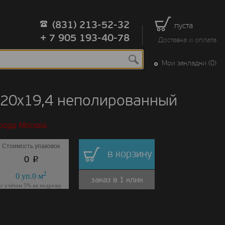
(831) 213-52-32
пуста
+ 7 905 193-40-78
Доставка и оплата
Мои закладки (0)
120x19,4 неполированный
рода Москва.
Стоимость упаковок
в корзину
p
0
2
0
уп.
0
м
заказ в 1 клик
с учётом 5% на подрезку