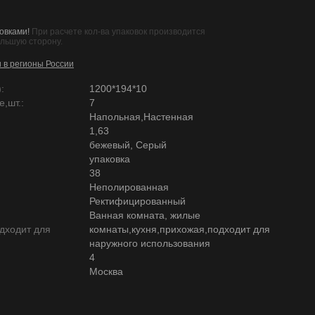
овками!
При расчете кол-ва упаковок производится
ольшую сторону.
и в регионы России
:
1200*194*10
,шт.:
7
Напольная,Настенная
1,63
бежевый, Серый
упаковка
38
Неполированная
Ректифицированный
Ванная комната, жилые
дходит для
комнаты,кухня,прихожая,подходит для
наружного использования
4
Москва