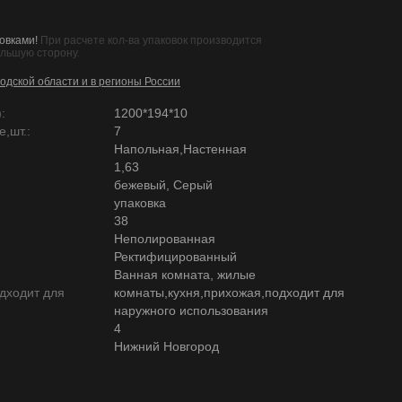
овками!
При расчете кол-ва упаковок производится
ольшую сторону.
одской области и в регионы России
:
1200*194*10
,шт.:
7
Напольная,Настенная
1,63
бежевый, Серый
упаковка
38
Неполированная
Ректифицированный
Ванная комната, жилые
дходит для
комнаты,кухня,прихожая,подходит для
наружного использования
4
Нижний Новгород