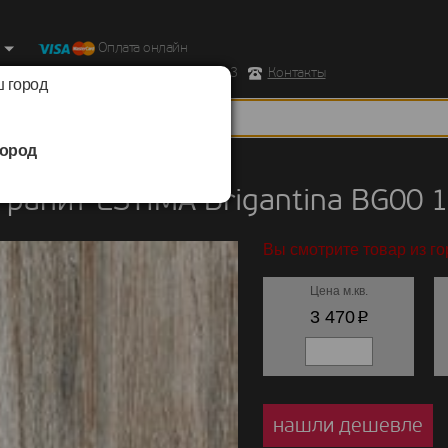
Оплата онлайн
ород, Ул. Республиканская д.43 корпус 3
Контакты
 город
ород
нит
/
ESTIMA
/
Brigantina
ранит ESTIMA Brigantina BG00 
Вы смотрите товар из г
Цена м.кв.
p
3 470
нашли дешевле