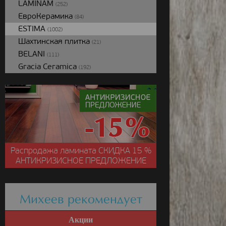
LAMINAM
(252)
ЕвроКерамика
(84)
ESTIMA
(1002)
Шахтинская плитка
(21)
BELANI
(111)
Gracia Ceramica
(192)
Распродажа ламината
СКИДКА
15 %
АНТИКРИЗИСНОЕ ПРЕДЛОЖЕНИЕ
Михеев рекомендует
Акции