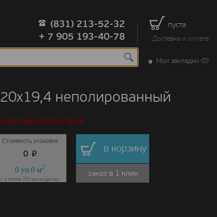
(831) 213-52-32
пуста
+ 7 905 193-40-78
Доставка и оплата
Мои закладки (0)
120x19,4 неполированный
орода Нижний Новгород.
Стоимость упаковок
в корзину
p
0
2
0
уп.
0
м
заказ в 1 клик
с учётом 5% на подрезку