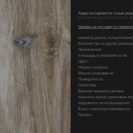
Товар поставляется только упак
округление до целого числа в б
Тарифы на доставку по Нижегор
ширина,длина,толщина(мм)
Количество в одной упаковке
Назначение:
площадь в упаковке м кв:
Цвет:
Норма отпуска:
Масса упаковки,кг:
Поверхность:
Свойства:
Ванная комната,жилые
комнаты,кухня,прихожая,по
наружного использования:
Класс износоустойчивости:
Регион: