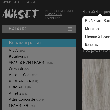
МОБИЛЬНАЯ ВЕРСИЯ
ИНТЕРНЕТ-МАГАЗИН
Нижний Новгород
НАПОЛЬНЫХ
г. Нижний Новг
ПОКРЫТИЙ
Выберите Ваш
КАТАЛОГ
Москва
Нижний Новг
Каталог
/
Керамогра
Керамогранит
Казань
Керамог
VitrA
(198)
Kutahya
(24)
УРАЛЬСКИЙ ГРАНИТ
(516)
Cersanit
(54)
Absolut Gres
(159)
KERRANOVA
(288)
GRASARO
(39)
Ametis
(849)
Atlas Concorde
(1044)
ГРАНИТЕЯ
(399)