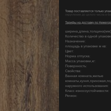
Товар поставляется только упак
округление до целого числа в б
Тарифы на доставку по Нижегор
ширина,длина,толщина(мм)
Количество в одной упаковке
Назначение:
площадь в упаковке м кв:
Цвет:
Норма отпуска:
Масса упаковки,кг:
Поверхность:
Свойства:
Ванная комната,жилые
комнаты,кухня,прихожая,по
наружного использования:
Класс износоустойчивости:
Регион: