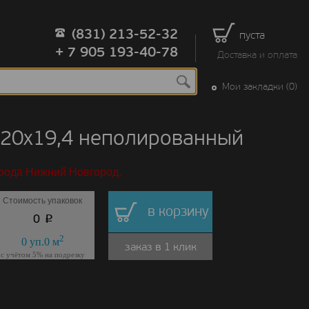
(831) 213-52-32
пуста
+ 7 905 193-40-78
Доставка и оплата
Мои закладки (0)
120x19,4 неполированный
орода Нижний Новгород.
Стоимость упаковок
в корзину
p
0
2
0
уп.
0
м
заказ в 1 клик
с учётом 5% на подрезку