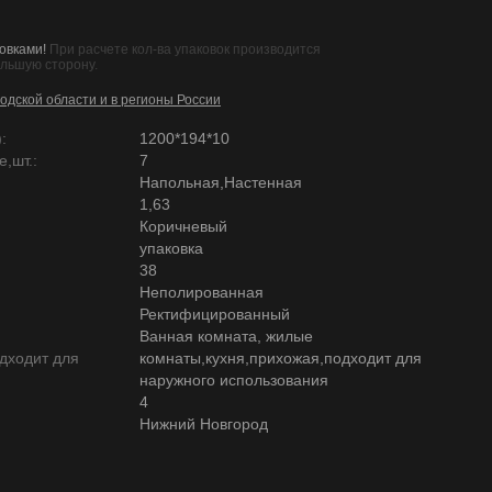
овками!
При расчете кол-ва упаковок производится
ольшую сторону.
одской области и в регионы России
:
1200*194*10
,шт.:
7
Напольная,Настенная
1,63
Коричневый
упаковка
38
Неполированная
Ректифицированный
Ванная комната, жилые
дходит для
комнаты,кухня,прихожая,подходит для
наружного использования
4
Нижний Новгород