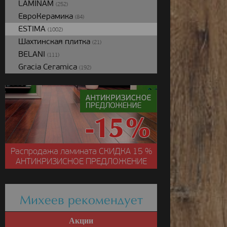
LAMINAM
(252)
ЕвроКерамика
(84)
ESTIMA
(1002)
Шахтинская плитка
(21)
BELANI
(111)
Gracia Ceramica
(192)
Распродажа ламината
СКИДКА
15 %
АНТИКРИЗИСНОЕ ПРЕДЛОЖЕНИЕ
Михеев рекомендует
Акции