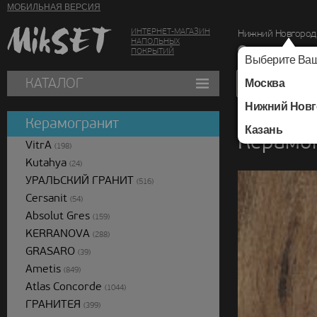
МОБИЛЬНАЯ ВЕРСИЯ
ИНТЕРНЕТ-МАГАЗИН
Нижний Новгород
НАПОЛЬНЫХ
г. Нижний Новг
ПОКРЫТИЙ
Выберите Ваш
КАТАЛОГ
Москва
Нижний Новг
Каталог
/
Керамогра
Керамогранит
Казань
Керамог
VitrA
(198)
Kutahya
(24)
УРАЛЬСКИЙ ГРАНИТ
(516)
Cersanit
(54)
Absolut Gres
(159)
KERRANOVA
(288)
GRASARO
(39)
Ametis
(849)
Atlas Concorde
(1044)
ГРАНИТЕЯ
(399)