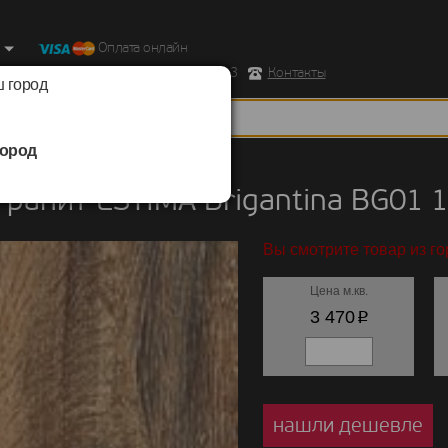
Оплата онлайн
ород, Ул. Республиканская д.43 корпус 3
Контакты
 город
ород
нит
/
ESTIMA
/
Brigantina
ранит ESTIMA Brigantina BG01 
Вы смотрите товар из г
Цена м.кв.
p
3 470
нашли дешевле