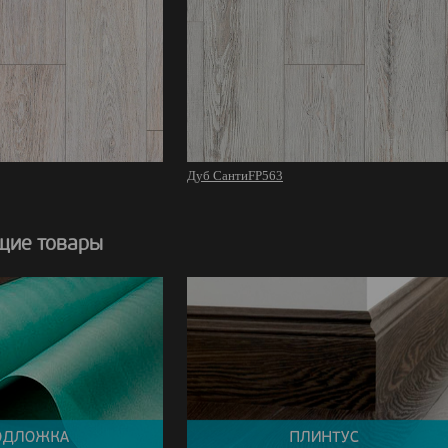
Дуб СантиFP563
щие товары