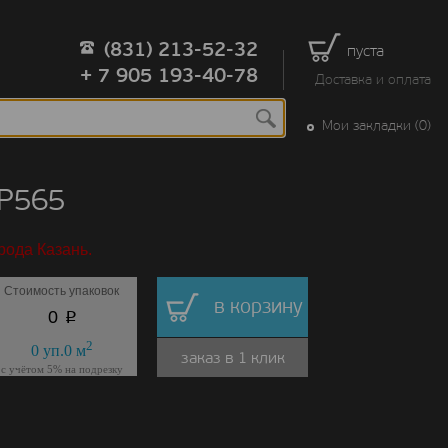
(831) 213-52-32
пуста
+ 7 905 193-40-78
Доставка и оплата
Мои закладки (0)
P565
рода Казань.
Стоимость упаковок
в корзину
p
0
2
0
уп.
0
м
заказ в 1 клик
с учётом 5% на подрезку