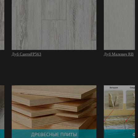
Дуб СантиFP563
Дуб Малевич RB