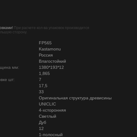
овками!
При расчете кол-ва упаковок производится
ольшую сторону.
FP565
Kastamonu
Россия
Влагостойкий
лщина мм:
1380*193*12
1,865
вке шт:
7
17,5
33
Оригинальная структура древисины
UNICLIC
4-хсторонняя
Светлый
Дуб
12
1-полосный