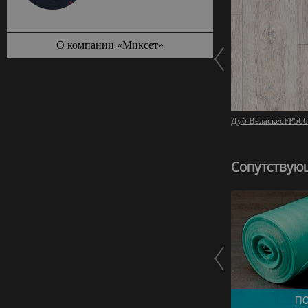
О компании «Миксет»
Дуб ВеласкесFP566
Сопутствую