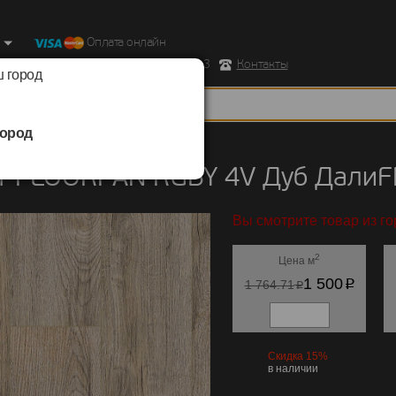
Оплата онлайн
ород, Ул. Республиканская д.43 корпус 3
Контакты
 город
ород
FLOORPAN
/
RUBY 4V
т FLOORPAN RUBY 4V Дуб ДалиF
Вы смотрите товар из го
2
Цена м
p
1 500
p
1 764.71
Скидка 15%
в наличии