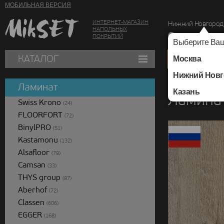
МОБИЛЬНАЯ ВЕРСИЯ
ИНТЕРНЕТ-МАГАЗИН
Нижний Новгород
НАПОЛЬНЫХ
г. Нижний Новг
ПОКРЫТИЙ
Выберите Ваш
КАТАЛОГ
Москва
Нижний Новг
Каталог
/
Ламинат
/
Ламинат
Казань
Ламина
Swiss Krono
(24)
FLOORFORT
(72)
BinylPRO
(51)
Kastamonu
(132)
Alsafloor
(78)
Camsan
(33)
THYS group
(87)
Aberhof
(72)
Classen
(606)
EGGER
(168)