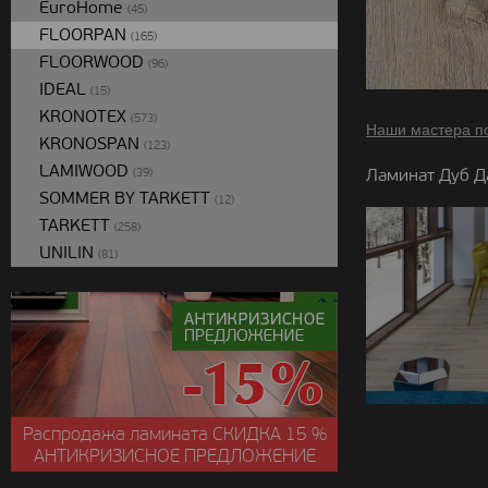
EuroHome
(45)
FLOORPAN
(165)
FLOORWOOD
(96)
IDEAL
(15)
KRONOTEX
(573)
Наши мастера п
KRONOSPAN
(123)
LAMIWOOD
Ламинат Дуб Д
(39)
SOMMER BY TARKETT
(12)
TARKETT
(258)
UNILIN
(81)
Распродажа ламината
СКИДКА
15 %
АНТИКРИЗИСНОЕ ПРЕДЛОЖЕНИЕ