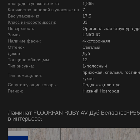
площадь в упаковке м кв:
1,865
Количество панелей в упаковке шт:
7
Вес упаковки кг:
17,5
Класс износостойкости
:
33
Поверхность:
Оригинальная структура д
Замок:
UNICLIC
Наличие фаски:
4-хсторонняя
Оттенок:
Светлый
Декор:
Дуб
Толщина общая,мм:
12
Тип рисунка:
1-полосный
прихожая, спальня, гостинн
Тип помещения:
кухня
Сопутствующие товары:
Подложка,плинтус
Регион:
Нижний Новгород
Ламинат FLOORPAN RUBY 4V Дуб ВеласкесFP56
в интерьере: