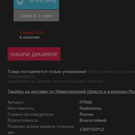
в корзину,
заказ в 1 клик
Скидка 15%
в наличии
нашли дешевле
Товар поставляется только упаковками!
При расчете кол-ва упа
производится
округление до целого числа в большую сторону.
Тарифы на доставку по Нижегородской области и в регионы Ро
Артикул:
FP566
Изготовитель:
Kastamonu
Страна-производитель:
Россия
Влагостойкость:
Влагостойкий
Размеры длина ширина толщина
1380*193*12
мм: