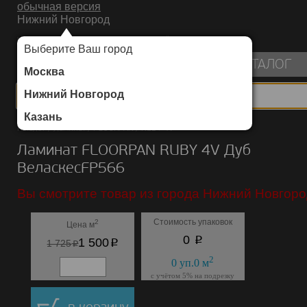
обычная версия
Нижний Новгород
ИНТЕРНЕТ-МАГАЗИН НАПОЛЬНЫХ ПОКРЫТИЙ
Выберите Ваш город
пуста
КАТАЛОГ
Москва
Нижний Новгород
Казань
Каталог
/
Ламинат
/
FLOORPAN
/
RUBY 4V
Ламинат FLOORPAN RUBY 4V Дуб
ВеласкесFP566
Вы смотрите товар из города Нижний Новгоро
Стоимость упаковок
2
Цена м
p
0
p
1 500
p
1 725
2
0
уп.
0
м
с учётом 5% на подрезку