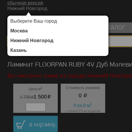
обычная версия
Нижний Новгород
ИНТЕРНЕТ-МАГАЗИН НАПОЛЬНЫХ ПОКРЫТИЙ
Выберите Ваш город
пуста
КАТАЛОГ
Москва
Нижний Новгород
Казань
Каталог
/
Ламинат
/
FLOORPAN
/
RUBY 4V
Ламинат FLOORPAN RUBY 4V Дуб Малеви
Вы смотрите товар из города Нижний Новгоро
Стоимость упаковок
2
Цена м
p
0
p
1 500
p
1 725
2
0
уп.
0
м
с учётом 5% на подрезку
в корзину,