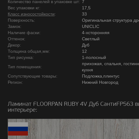
Количество панелей в упаковке шт:
7
Вес упаковки кг:
17,5
Класс износостойкости
:
33
Поверхность:
Оригинальная структура д
Замок:
UNICLIC
Наличие фаски:
4-хсторонняя
Оттенок:
Светлый
Декор:
Дуб
Толщина общая,мм:
12
Тип рисунка:
1-полосный
прихожая, спальня, гостинн
Тип помещения:
кухня
Сопутствующие товары:
Подложка,плинтус
Регион:
Нижний Новгород
Ламинат FLOORPAN RUBY 4V Дуб СантиFP563 в
интерьере: