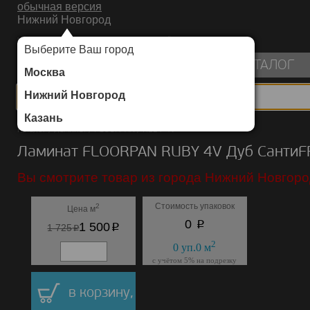
обычная версия
Нижний Новгород
ИНТЕРНЕТ-МАГАЗИН НАПОЛЬНЫХ ПОКРЫТИЙ
Выберите Ваш город
пуста
КАТАЛОГ
Москва
Нижний Новгород
Казань
Каталог
/
Ламинат
/
FLOORPAN
/
RUBY 4V
Ламинат FLOORPAN RUBY 4V Дуб СантиF
Вы смотрите товар из города Нижний Новгоро
Стоимость упаковок
2
Цена м
p
0
p
1 500
p
1 725
2
0
уп.
0
м
с учётом 5% на подрезку
в корзину,