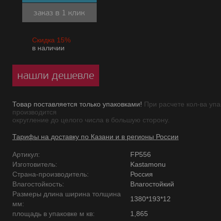
заказ в 1 клик
Скидка 15%
в наличии
нашли дешевле
Товар поставляется только упаковками!
При расчете кол-ва упа
производится
округление до целого числа в большую сторону.
Тарифы на доставку по Казани и в регионы России
Артикул:
FP556
Изготовитель:
Kastamonu
Страна-производитель:
Россия
Влагостойкость:
Влагостойкий
Размеры длина ширина толщина
1380*193*12
мм:
площадь в упаковке м кв:
1,865