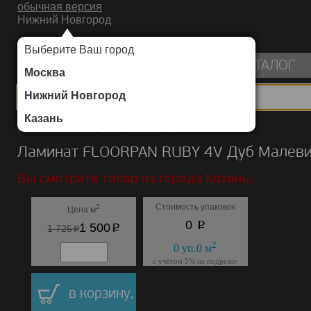
обычная версия
Нижний Новгород
ИНТЕРНЕТ-МАГАЗИН НАПОЛЬНЫХ ПОКРЫТИЙ
Выберите Ваш город
пуста
КАТАЛОГ
Москва
Нижний Новгород
Казань
Каталог
/
Ламинат
/
FLOORPAN
/
RUBY 4V
Ламинат FLOORPAN RUBY 4V Дуб Малеви
Вы смотрите товар из города Казань.
Стоимость упаковок
2
Цена м
p
0
p
1 500
p
1 725
2
0
уп.
0
м
с учётом 5% на подрезку
в корзину,