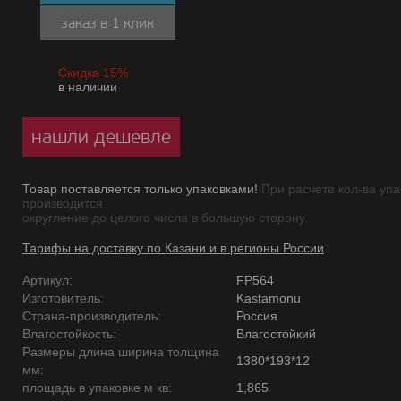
заказ в 1 клик
Скидка 15%
в наличии
нашли дешевле
Товар поставляется только упаковками!
При расчете кол-ва упа
производится
округление до целого числа в большую сторону.
Тарифы на доставку по Казани и в регионы России
Артикул:
FP564
Изготовитель:
Kastamonu
Страна-производитель:
Россия
Влагостойкость:
Влагостойкий
Размеры длина ширина толщина
1380*193*12
мм:
площадь в упаковке м кв:
1,865