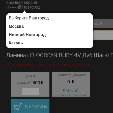
обычная версия
Нижний Новгород
ИНТЕРНЕТ-МАГАЗИН НАПОЛЬНЫХ ПОКРЫТИЙ
Выберите Ваш город
пуста
КАТАЛОГ
Москва
Нижний Новгород
Казань
Каталог
/
Ламинат
/
FLOORPAN
/
RUBY 4V
Ламинат FLOORPAN RUBY 4V Дуб Шагал
Вы смотрите товар из города Казань.
Стоимость упаковок
2
Цена м
p
0
p
1 500
p
1 725
2
0
уп.
0
м
с учётом 5% на подрезку
в корзину,