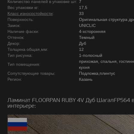
Количество панелей в упаковке шт:
7
Вес упаковки кг:
17,5
Класс износостойкости
:
33
Поверхность:
Оригинальная структура д
Замок:
UNICLIC
Наличие фаски:
4-хсторонняя
Оттенок:
Темный
Декор:
Дуб
Толщина общая,мм:
12
Тип рисунка:
1-полосный
прихожая, спальня, гостинн
Тип помещения:
кухня
Сопутствующие товары:
Подложка,плинтус
Регион:
Казань
Ламинат FLOORPAN RUBY 4V Дуб ШагалFP564 в
интерьере: