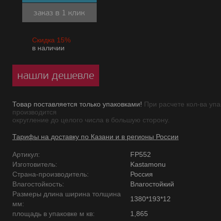
заказ в 1 клик
Скидка 15%
в наличии
нашли дешевле
Товар поставляется только упаковками!
При расчете кол-ва упа
производится
округление до целого числа в большую сторону.
Тарифы на доставку по Казани и в регионы России
Артикул:
FP552
Изготовитель:
Kastamonu
Страна-производитель:
Россия
Влагостойкость:
Влагостойкий
Размеры длина ширина толщина
1380*193*12
мм:
площадь в упаковке м кв:
1,865