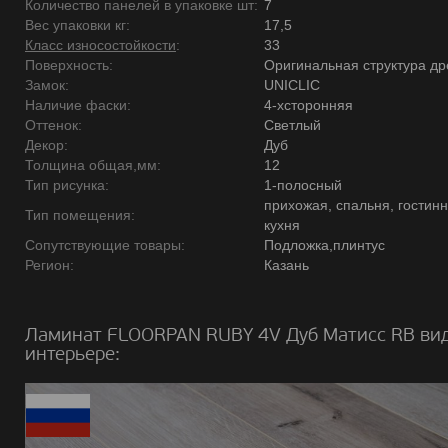
Количество панелей в упаковке шт:
7
Вес упаковки кг:
17,5
Класс износостойкости
:
33
Поверхность:
Оригинальная структура д
Замок:
UNICLIC
Наличие фаски:
4-хсторонняя
Оттенок:
Светлый
Декор:
Дуб
Толщина общая,мм:
12
Тип рисунка:
1-полосный
прихожая, спальня, гостинн
Тип помещения:
кухня
Сопутствующие товары:
Подложка,плинтус
Регион:
Казань
Ламинат FLOORPAN RUBY 4V Дуб Матисс RB вид
интерьере: