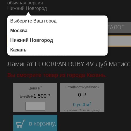
обычная версия
Нижний Новгород
ИНТЕРНЕТ-МАГАЗИН НАПОЛЬНЫХ ПОКРЫТИЙ
Выберите Ваш город
пуста
КАТАЛОГ
Москва
Нижний Новгород
Казань
Каталог
/
Ламинат
/
FLOORPAN
/
RUBY 4V
Ламинат FLOORPAN RUBY 4V Дуб Матисс
Вы смотрите товар из города Казань.
Стоимость упаковок
2
Цена м
p
0
p
1 500
p
1 725
2
0
уп.
0
м
с учётом 5% на подрезку
в корзину,