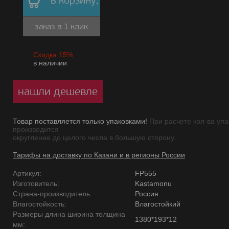
в корзину,
заказ в 1 клик
Скидка 15%
в наличии
нашли дешевле
Товар поставляется только упаковками!
При расчете кол-ва упа
производится
округление до целого числа в большую сторону.
Тарифы на доставку по Казани и в регионы России
Артикул:
FP555
Изготовитель:
Kastamonu
Страна-производитель:
Россия
Влагостойкость:
Влагостойкий
Размеры длина ширина толщина
1380*193*12
мм: