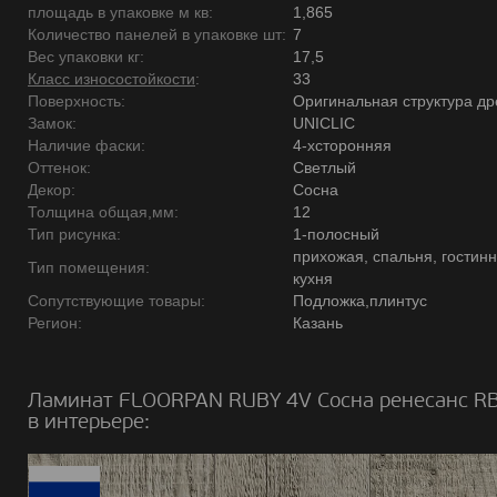
площадь в упаковке м кв:
1,865
Количество панелей в упаковке шт:
7
Вес упаковки кг:
17,5
Класс износостойкости
:
33
Поверхность:
Оригинальная структура д
Замок:
UNICLIC
Наличие фаски:
4-хсторонняя
Оттенок:
Светлый
Декор:
Сосна
Толщина общая,мм:
12
Тип рисунка:
1-полосный
прихожая, спальня, гостинн
Тип помещения:
кухня
Сопутствующие товары:
Подложка,плинтус
Регион:
Казань
Ламинат FLOORPAN RUBY 4V Сосна ренесанс RB
в интерьере: