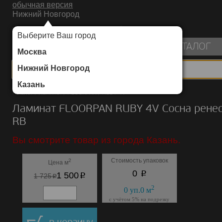
обычная версия
Нижний Новгород
ИНТЕРНЕТ-МАГАЗИН НАПОЛЬНЫХ ПОКРЫТИЙ
Выберите Ваш город
пуста
КАТАЛОГ
Москва
Нижний Новгород
Казань
Каталог
/
Ламинат
/
FLOORPAN
/
RUBY 4V
Ламинат FLOORPAN RUBY 4V Сосна рене
RB
Вы смотрите товар из города Казань.
Стоимость упаковок
2
Цена м
p
0
p
1 500
p
1 725
2
0
уп.
0
м
с учётом 5% на подрезку