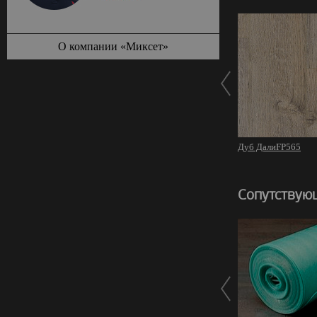
О компании «Миксет»
Дуб ДалиFP565
Сопутствую