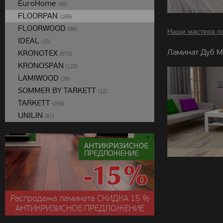
EuroHome
(45)
FLOORPAN
(165)
FLOORWOOD
(96)
Наши мастера п
IDEAL
(15)
Ламинат Дуб М
KRONOTEX
(573)
KRONOSPAN
(123)
LAMIWOOD
(39)
SOMMER BY TARKETT
(12)
TARKETT
(258)
UNILIN
(81)
Распродажа ламината
СКИДКА
15 %
АНТИКРИЗИСНОЕ ПРЕДЛОЖЕНИЕ