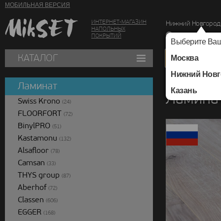
МОБИЛЬНАЯ ВЕРСИЯ
ИНТЕРНЕТ-МАГАЗИН
Нижний Новгород
НАПОЛЬНЫХ
г. Нижний Новг
ПОКРЫТИЙ
Выберите Ваш
КАТАЛОГ
Москва
Нижний Новг
Каталог
/
Ламинат
/
Ламинат
Казань
Ламина
Swiss Krono
(24)
FLOORFORT
(72)
BinylPRO
(51)
Kastamonu
(132)
Alsafloor
(78)
Camsan
(33)
THYS group
(87)
Aberhof
(72)
Classen
(606)
EGGER
(168)