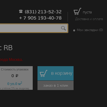
(831) 213-52-32
пуста
+ 7 905 193-40-78
Доставка и оплата
Мои закладки (0)
с RB
рода Москва.
Стоимость упаковок
в корзину
p
0
2
0
уп.
0
м
заказ в 1 клик
с учётом 5% на подрезку