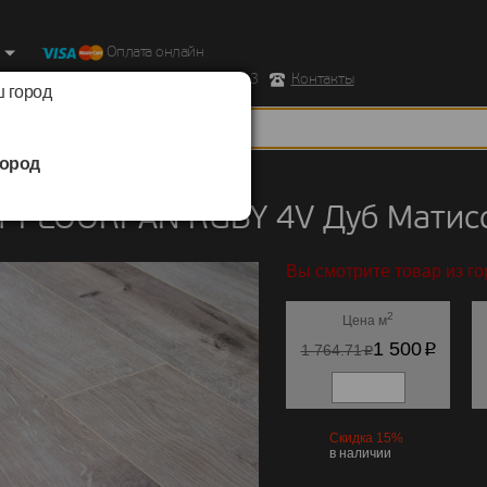
Оплата онлайн
ород, Ул. Республиканская д.43 корпус 3
Контакты
 город
ород
FLOORPAN
/
RUBY 4V
т FLOORPAN RUBY 4V Дуб Матис
Вы смотрите товар из го
2
Цена м
p
1 500
p
1 764.71
Скидка 15%
в наличии