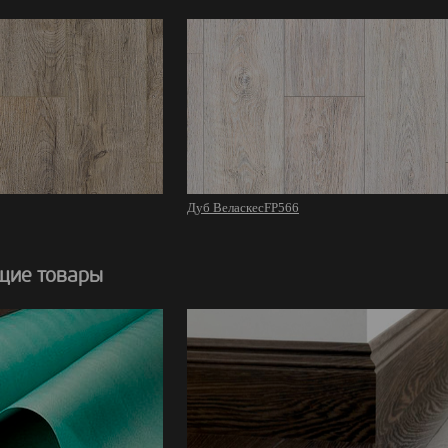
Дуб ВеласкесFP566
щие товары