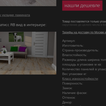
нашли дешевле
о укладке ламината
Товар поставляется только упак
атисс RB вид в интерьере:
округление до целого числа в б
Тарифы на доставку по Москве 
Артикул:
Изготовитель:
Страна-производитель:
Влагостойкость:
Размеры длина ширина то
площадь в упаковке м кв:
Количество панелей в упако
Вес упаковки кг:
Класс износостойкости
:
Поверхность:
Замок:
Наличие фаски:
Оттенок:
Декор: