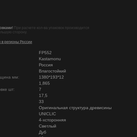
овками!
При расчете кол-ва упаковок производится
ольшую сторону.
и в регионы России
FP552
Kastamonu
Россия
Влагостойкий
лщина мм:
1380*193*12
1,865
вке шт:
7
17,5
33
Оригинальная структура древисины
UNICLIC
4-хсторонняя
Светлый
Дуб