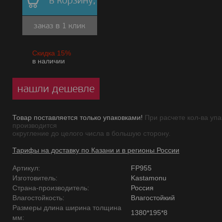
в корзину,
заказ в 1 клик
Скидка 15%
в наличии
нашли дешевле
Товар поставляется только упаковками!
При расчете кол-ва упа
производится
округление до целого числа в большую сторону.
Тарифы на доставку по Казани и в регионы России
Артикул:
FP955
Изготовитель:
Kastamonu
Страна-производитель:
Россия
Влагостойкость:
Влагостойкий
Размеры длина ширина толщина
1380*195*8
мм: