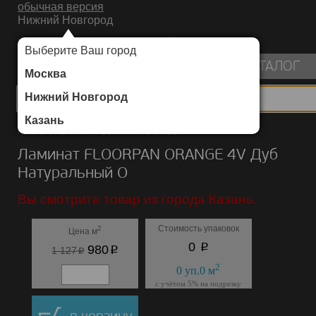
обычная версия
Нижний Новгород
ИНТЕРНЕТ-МАГАЗИН НАПОЛЬНЫХ ПОКРЫТИЙ
Выберите Ваш город
пуста
КАТАЛОГ
Москва
Нижний Новгород
Казань
Каталог
/
Ламинат
/
FLOORPAN
/
ORANGE 4V
Ламинат FLOORPAN ORANGE 4V Дуб
Натуральный О
Вы смотрите товар из города Казань.
Стоимость упаковок
2
Цена м
p
0
p
980
p
1 127
2
0
уп.
0
м
с учётом 5% на подрезку