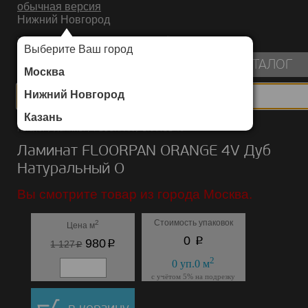
обычная версия
Нижний Новгород
ИНТЕРНЕТ-МАГАЗИН НАПОЛЬНЫХ ПОКРЫТИЙ
Выберите Ваш город
пуста
КАТАЛОГ
Москва
Нижний Новгород
Казань
Каталог
/
Ламинат
/
FLOORPAN
/
ORANGE 4V
Ламинат FLOORPAN ORANGE 4V Дуб
Натуральный О
Вы смотрите товар из города Москва.
Стоимость упаковок
2
Цена м
p
0
p
980
p
1 127
2
0
уп.
0
м
с учётом 5% на подрезку