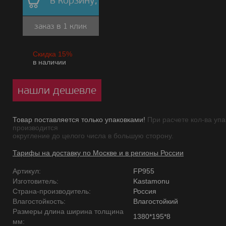
в корзину,
заказ в 1 клик
Скидка 15%
в наличии
нашли дешевле
Товар поставляется только упаковками!
При расчете кол-ва упа
производится
округление до целого числа в большую сторону.
Тарифы на доставку по Москве и в регионы России
Артикул:
FP955
Изготовитель:
Kastamonu
Страна-производитель:
Россия
Влагостойкость:
Влагостойкий
Размеры длина ширина толщина
1380*195*8
мм: