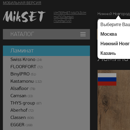
МОБИЛЬНАЯ ВЕРСИЯ
ИНТЕРНЕТ-МАГАЗИН
Нижний Новгород
НАПОЛЬНЫХ
г. Нижний Новг
ПОКРЫТИЙ
Выберите Ваш
КАТАЛОГ
Москва
Нижний Новг
Каталог
/
Ламинат
/
Ламинат
Казань
Ламинат
Swiss Krono
(24)
FLOORFORT
(72)
BinylPRO
(51)
Kastamonu
(132)
Alsafloor
(78)
Camsan
(33)
THYS group
(87)
Aberhof
(72)
Classen
(606)
EGGER
(168)