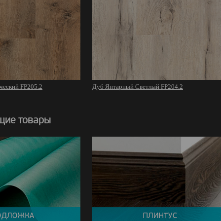
ческий FP205.2
Дуб Янтарный Cветлый FP204.2
щие товары