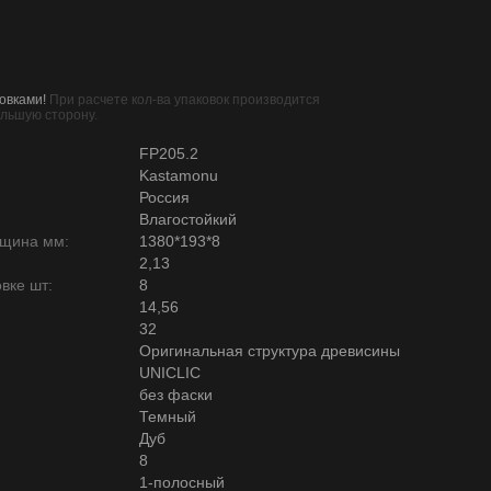
овками!
При расчете кол-ва упаковок производится
ольшую сторону.
FP205.2
Kastamonu
Россия
Влагостойкий
лщина мм:
1380*193*8
2,13
вке шт:
8
14,56
32
Оригинальная структура древисины
UNICLIC
без фаски
Темный
Дуб
8
1-полосный