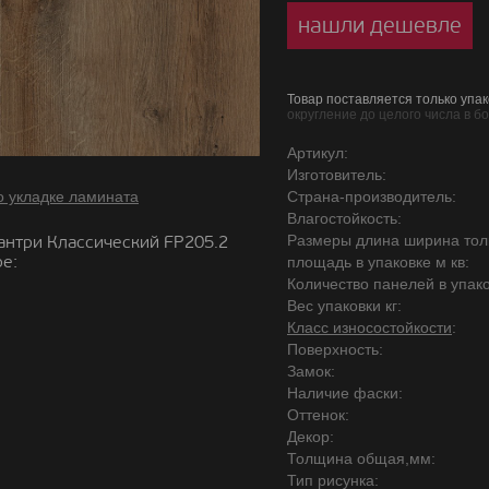
нашли дешевле
Товар поставляется только упак
округление до целого числа в б
Артикул:
Изготовитель:
о укладке ламината
Страна-производитель:
Влагостойкость:
антри Классический FP205.2
Размеры длина ширина то
е:
площадь в упаковке м кв:
Количество панелей в упако
Вес упаковки кг:
Класс износостойкости
:
Поверхность:
Замок:
Наличие фаски:
Оттенок:
Декор:
Толщина общая,мм:
Тип рисунка: