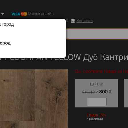
Оплата онлайн
ород, Ул. Республиканская д.43 корпус 3
Контакты
 город
ород
FLOORPAN
/
YELLOW
 FLOORPAN YELLOW Дуб Кантри 
Вы смотрите товар из го
2
Цена м
p
800
p
941.18
Скидка 15%
в наличии