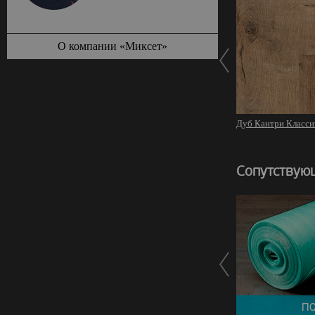
О компании «Миксет»
Дуб Кантри Класси
Сопутствую