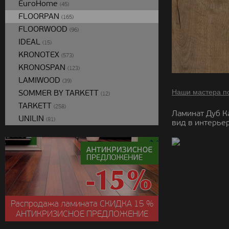
EuroHome
(45)
FLOORPAN
(165)
FLOORWOOD
(96)
IDEAL
(15)
KRONOTEX
(573)
KRONOSPAN
(123)
LAMIWOOD
(39)
SOMMER BY TARKETT
Наши мастера п
(12)
TARKETT
(258)
Ламинат Дуб К
UNILIN
(81)
вид в интерьер
Распродажа ламината
СКИДКА
15 %
АНТИКРИЗИСНОЕ ПРЕДЛОЖЕНИЕ