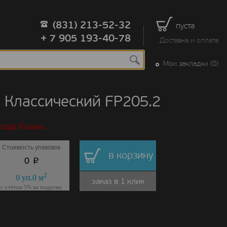
(831) 213-52-32
пуста
+ 7 905 193-40-78
Доставка и оплата
Мои закладки (0)
Классический FP205.2
рода Казань.
Стоимость упаковок
в корзину
p
0
2
0
уп.
0
м
заказ в 1 клик
с учётом 5% на подрезку