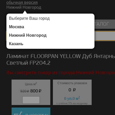
обычная версия
Нижний Новгород
ИНТЕРНЕТ-МАГАЗИН НАПОЛЬНЫХ ПОКРЫТИЙ
Выберите Ваш город
пуста
КАТАЛОГ
Москва
Нижний Новгород
Казань
Каталог
/
Ламинат
/
FLOORPAN
/
YELLOW
Ламинат FLOORPAN YELLOW Дуб Янтарн
Cветлый FP204.2
Вы смотрите товар из города Нижний Новгоро
Стоимость упаковок
2
Цена м
p
0
p
800
p
920
2
0
уп.
0
м
с учётом 5% на подрезку