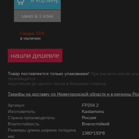
в корзину,
заказ в 1 клик
Скидка 15%
в наличии
нашли дешевле
Товар поставляется только упаковками!
При расчете кол-ва упа
производится
округление до целого числа в большую сторону.
Тарифы на доставку по Нижегородской области и в регионы Ро
Артикул:
FP204.2
Изготовитель:
Kastamonu
Страна-производитель:
Россия
Влагостойкость:
Влагостойкий
Размеры длина ширина толщина
1380*193*8
мм: