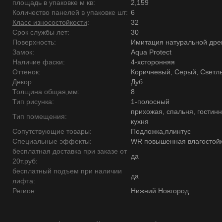
площадь в упаковке м кв:
2,159
Количество панелей в упаковке шт:
6
Класс износостойкости
:
32
Срок службы лет:
30
Поверхность:
Имитация натуральной дре
Замок:
Aqua Protect
Наличие фаски:
4-хсторонняя
Оттенок:
Коричневый, Серый, Светл
Декор:
Дуб
Толщина общая,мм:
8
Тип рисунка:
1-полосный
прихожая, спальня, гостинн
Тип помещения:
кухня
Сопутствующие товары:
Подложка,плинтус
Специальные эффекты:
WR повышенная влагостойк
бесплатная доставка при заказе от
да
20т.руб:
бесплатный подъем при наличии
да
лифта:
Регион:
Нижний Новгород