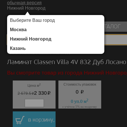
обычная версия
Нижний Новгород
ИНТЕРНЕТ-МАГАЗИН НАПОЛЬНЫХ ПОКРЫТИЙ
Выберите Ваш город
пуста
КАТАЛОГ
Москва
Нижний Новгород
Казань
Каталог
/
Ламинат
/
Classen
/
Villa 4V 832
Ламинат Classen Villa 4V 832 Дуб Лосано
Вы смотрите товар из города Нижний Новгоро
Стоимость упаковок
2
Цена м
p
0
p
2 330
p
2 679.5
2
0
уп.
0
м
с учётом 5% на подрезку
в корзину,