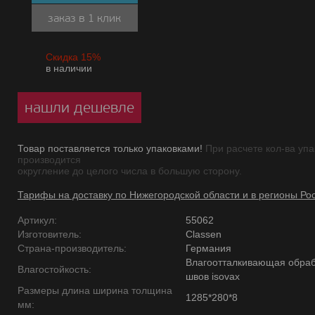
заказ в 1 клик
Скидка 15%
в наличии
нашли дешевле
Товар поставляется только упаковками!
При расчете кол-ва упа
производится
округление до целого числа в большую сторону.
Тарифы на доставку по Нижегородской области и в регионы Ро
Артикул:
55062
Изготовитель:
Classen
Страна-производитель:
Германия
Влагоотталкивающая обраб
Влагостойкость:
швов isovax
Размеры длина ширина толщина
1285*280*8
мм: