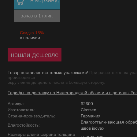
в корзину,
заказ в 1 клик
Скидка 15%
в наличии
нашли дешевле
Товар поставляется только упаковками!
При расчете кол-ва упа
производится
округление до целого числа в большую сторону.
Тарифы на доставку по Нижегородской области и в регионы Ро
Артикул:
62600
Изготовитель:
Classen
Страна-производитель:
Германия
Влагоотталкивающая обраб
Влагостойкость:
швов isovax
Размеры длина ширина толщина