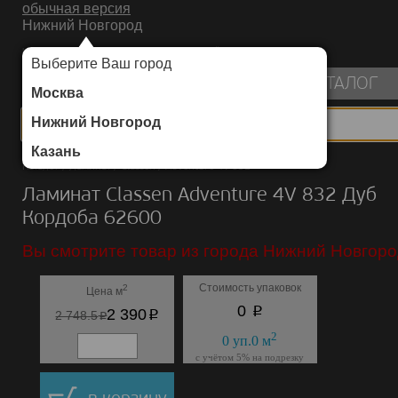
обычная версия
Нижний Новгород
ИНТЕРНЕТ-МАГАЗИН НАПОЛЬНЫХ ПОКРЫТИЙ
Выберите Ваш город
пуста
КАТАЛОГ
Москва
Нижний Новгород
Казань
Каталог
/
Ламинат
/
Classen
/
Adventure 4V 832
Ламинат Classen Adventure 4V 832 Дуб
Кордоба 62600
Вы смотрите товар из города Нижний Новгоро
Стоимость упаковок
2
Цена м
p
0
p
2 390
p
2 748.5
2
0
уп.
0
м
с учётом 5% на подрезку