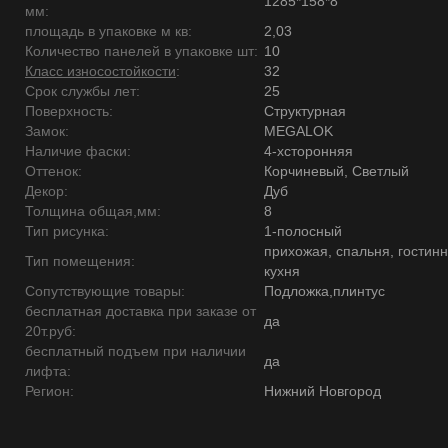
1285*158*8
мм:
площадь в упаковке м кв:
2,03
Количество панелей в упаковке шт:
10
Класс износостойкости
:
32
Срок службы лет:
25
Поверхность:
Структурная
Замок:
MEGALOK
Наличие фаски:
4-хсторонняя
Оттенок:
Корчиневый, Светлый
Декор:
Дуб
Толщина общая,мм:
8
Тип рисунка:
1-полосный
прихожая, спальня, гостинн
Тип помещения:
кухня
Сопутствующие товары:
Подложка,плинтус
бесплатная доставка при заказе от
да
20т.руб:
бесплатный подъем при наличии
да
лифта:
Регион:
Нижний Новгород