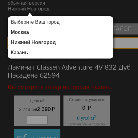
обычная версия
Нижний Новгород
ИНТЕРНЕТ-МАГАЗИН НАПОЛЬНЫХ ПОКРЫТИЙ
Выберите Ваш город
пуста
КАТАЛОГ
Москва
Нижний Новгород
Казань
Каталог
/
Ламинат
/
Classen
/
Adventure 4V 832
Ламинат Classen Adventure 4V 832 Дуб
Пасадена 62594
Вы смотрите товар из города Казань.
Стоимость упаковок
2
Цена м
p
0
p
2 390
p
2 748.5
2
0
уп.
0
м
с учётом 5% на подрезку