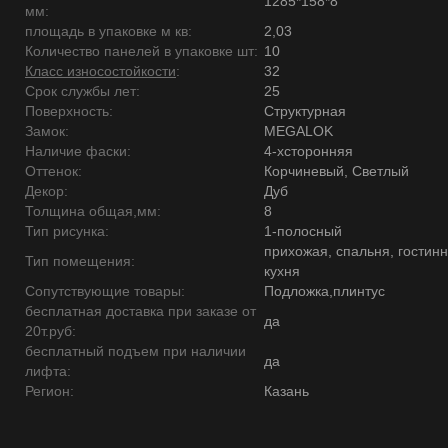
1285*158*8
мм:
площадь в упаковке м кв:
2,03
Количество панелей в упаковке шт:
10
Класс износостойкости
:
32
Срок службы лет:
25
Поверхность:
Структурная
Замок:
MEGALOK
Наличие фаски:
4-хсторонняя
Оттенок:
Корчиневый, Светлый
Декор:
Дуб
Толщина общая,мм:
8
Тип рисунка:
1-полосный
прихожая, спальня, гостинн
Тип помещения:
кухня
Сопутствующие товары:
Подложка,плинтус
бесплатная доставка при заказе от
да
20т.руб:
бесплатный подъем при наличии
да
лифта:
Регион:
Казань