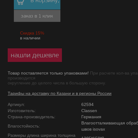
в корзину,
заказ в 1 клик
Скидка 15%
в наличии
нашли дешевле
Товар поставляется только упаковками!
При расчете кол-ва упа
производится
округление до целого числа в большую сторону.
Тарифы на доставку по Казани и в регионы России
Артикул:
62594
Изготовитель:
Classen
Страна-производитель:
Германия
Влагоотталкивающая обраб
Влагостойкость:
швов isovax
Размеры длина ширина толщина