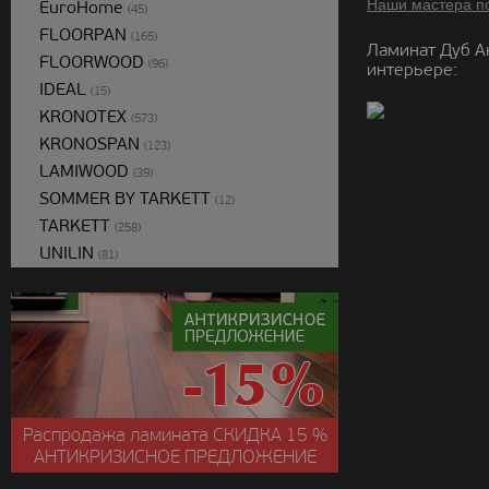
Наши мастера п
EuroHome
(45)
FLOORPAN
(165)
Ламинат Дуб А
FLOORWOOD
(96)
интерьере:
IDEAL
(15)
KRONOTEX
(573)
KRONOSPAN
(123)
LAMIWOOD
(39)
SOMMER BY TARKETT
(12)
TARKETT
(258)
UNILIN
(81)
Распродажа ламината
СКИДКА
15 %
АНТИКРИЗИСНОЕ ПРЕДЛОЖЕНИЕ