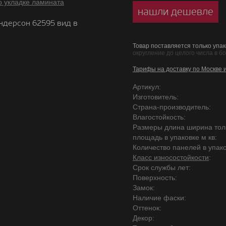
о укладке ламината
нашли дешевле
ндерсон 62595 вид в
Товар поставляется только упак
округление до целого числа в б
Тарифы на доставку по Москве 
Артикул:
Изготовитель:
Страна-производитель:
Влагостойкость:
Размеры длина ширина то
площадь в упаковке м кв:
Количество панелей в упако
Класс износостойкости
:
Срок службы лет:
Поверхность:
Замок:
Наличие фаски:
Оттенок:
Декор: