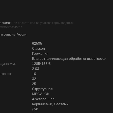
овками!
При расчете кол-ва упаковок производится
ольшую сторону.
и в регионы России
62595
Classen
Германия
Влагоотталкивающая обработка швов isovax
лщина мм:
1285*158*8
2,03
вке шт:
10
32
25
Структурная
MEGALOK
4-хсторонняя
Корчиневый, Светлый
Дуб