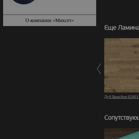
О компании «Миксет»
Еще Ламина
Дуб Брисбен 62601
Сопутствую