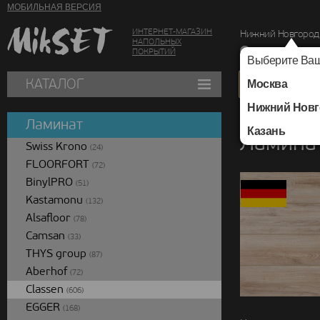
МОБИЛЬНАЯ ВЕРСИЯ
ИНТЕРНЕТ-МАГАЗИН
Нижний Новгород
НАПОЛЬНЫХ
г. Нижний Новг
ПОКРЫТИЙ
Выберите Ваш
КАТАЛОГ
Москва
Нижний Новг
Каталог
/
Ламинат
/
Ламинат
Казань
Ламинат
Swiss Krono
(24)
FLOORFORT
(72)
BinylPRO
(51)
Kastamonu
(132)
Alsafloor
(78)
Camsan
(33)
THYS group
(87)
Aberhof
(72)
Classen
(606)
EGGER
(168)