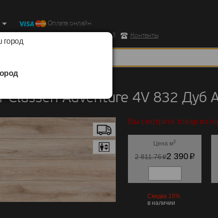
Оплата онлайн
ород, Ул. Республиканская д.43 корпус 3
Контакты
 город
ород
Classen
/
Adventure 4V 832
 Classen Adventure 4V 832 Дуб
Вы смотрите товар из го
2
Цена м
p
2 390
p
2 811.76
Скидка 15%
в наличии