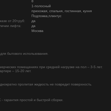
8
1-полосный
прихожая, спальня, гостинная, кухня
Подложка,плинтус
азе от 20т.руб:
да
личии лифта:
да
Москва
 для бытового использования.
ммерческих помещениях при средней нагрузке на пол – 3-5 лет.
артире – 15-20 лет.
однократно пролитая жидкость не повредит поверхность.
 гарантия простой и быстрой сборки.