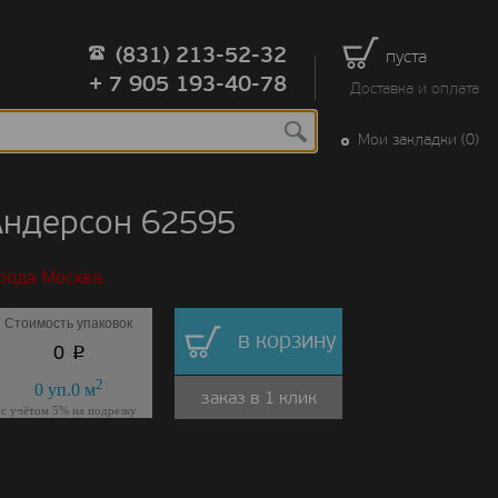
(831) 213-52-32
пуста
+ 7 905 193-40-78
Доставка и оплата
Мои закладки (0)
 Андерсон 62595
рода Москва.
Стоимость упаковок
в корзину
p
0
2
0
уп.
0
м
заказ в 1 клик
с учётом 5% на подрезку