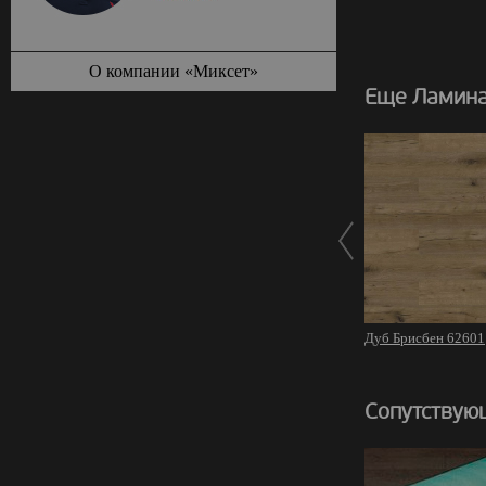
О компании «Миксет»
Еще Ламина
Дуб Брисбен 62601
Сопутствую