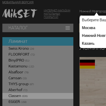
МОБИЛЬНАЯ ВЕРСИЯ
ИНТЕРНЕТ-МАГАЗИН
Нижний Новгород
НАПОЛЬНЫХ
г. Нижний Новг
ПОКРЫТИЙ
Выберите Ваш
КАТАЛОГ
Москва
Нижний Новг
Каталог
/
Ламинат
/
Ламинат
Казань
Ламинат
Swiss Krono
(24)
FLOORFORT
(72)
BinylPRO
(51)
Kastamonu
(132)
Alsafloor
(78)
Camsan
(33)
THYS group
(87)
Aberhof
(72)
Classen
(606)
EGGER
(168)