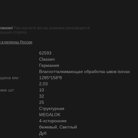
овками!
При расчете кол-ва упаковок производится
ольшую сторону.
и в регионы России
62593
Classen
Германия
Влагоотталкивающая обработка швов isovax
лщина мм:
1285*158*8
2,03
вке шт:
10
32
25
Структурная
MEGALOK
4-хсторонняя
бежевый, Светлый
Дуб