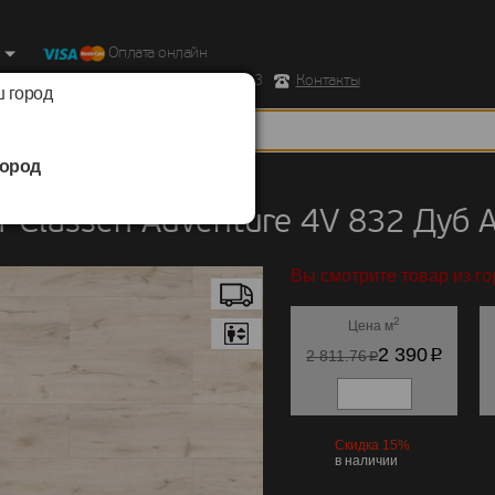
Оплата онлайн
ород, Ул. Республиканская д.43 корпус 3
Контакты
 город
ород
Classen
/
Adventure 4V 832
 Classen Adventure 4V 832 Дуб 
Вы смотрите товар из го
2
Цена м
p
2 390
p
2 811.76
Скидка 15%
в наличии