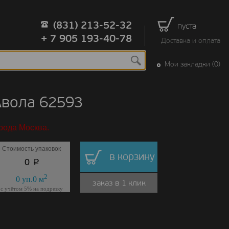
(831) 213-52-32
пуста
+ 7 905 193-40-78
Доставка и оплата
Мои закладки (0)
Авола 62593
рода Москва.
Стоимость упаковок
в корзину
p
0
2
0
уп.
0
м
заказ в 1 клик
с учётом 5% на подрезку