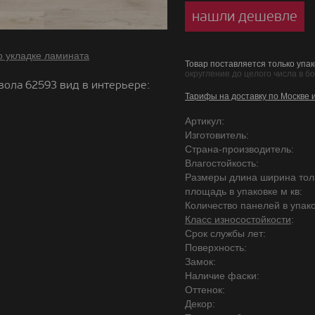
нашли дешевле
о укладке ламината
Товар поставляется только упак
округление до целого числа в б
вола 62593 вид в интерьере:
Тарифы на доставку по Москве 
Артикул:
Изготовитель:
Страна-производитель:
Влагостойкость:
Размеры длина ширина то
площадь в упаковке м кв:
Количество панелей в упако
Класс износостойкости
:
Срок службы лет:
Поверхность:
Замок:
Наличие фаски:
Оттенок:
Декор: