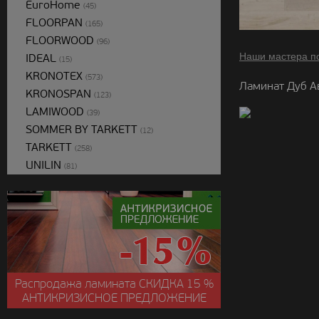
EuroHome
(45)
FLOORPAN
(165)
FLOORWOOD
(96)
Наши мастера п
IDEAL
(15)
KRONOTEX
(573)
Ламинат Дуб А
KRONOSPAN
(123)
LAMIWOOD
(39)
SOMMER BY TARKETT
(12)
TARKETT
(258)
UNILIN
(81)
Распродажа ламината
СКИДКА
15 %
АНТИКРИЗИСНОЕ ПРЕДЛОЖЕНИЕ