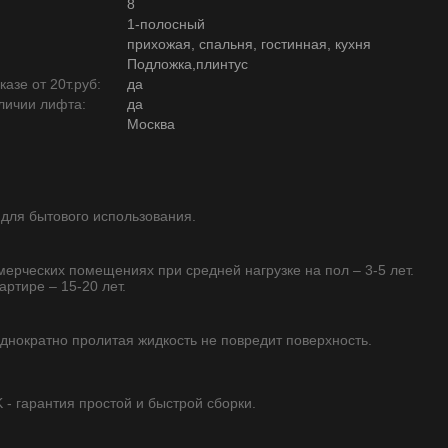
8
1-полосный
прихожая, спальня, гостинная, кухня
Подложка,плинтус
азе от 20т.руб:
да
личии лифта:
да
Москва
 для бытового использования.
ммерческих помещениях при средней нагрузке на пол – 3-5 лет.
артире – 15-20 лет.
однократно пролитая жидкость не повредит поверхность.
 гарантия простой и быстрой сборки.