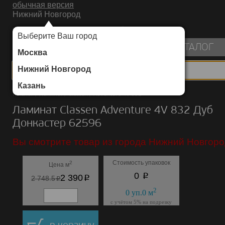
обычная версия
Нижний Новгород
ИНТЕРНЕТ-МАГАЗИН НАПОЛЬНЫХ ПОКРЫТИЙ
Выберите Ваш город
пуста
КАТАЛОГ
Москва
Нижний Новгород
Казань
Каталог
/
Ламинат
/
Classen
/
Adventure 4V 832
Ламинат Classen Adventure 4V 832 Дуб
Донкастер 62596
Вы смотрите товар из города Нижний Новгоро
Стоимость упаковок
2
Цена м
p
0
p
2 390
p
2 748.5
2
0
уп.
0
м
с учётом 5% на подрезку