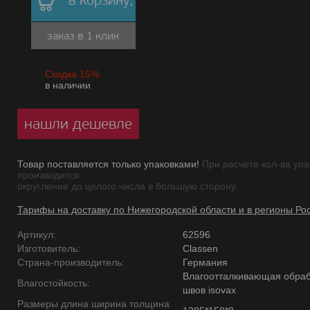
в корзину,
заказ в 1 клик
Скидка 15%
в наличии
нашли дешевле
Товар поставляется только упаковками!
При расчете кол-ва упа
производится
округление до целого числа в большую сторону.
Тарифы на доставку по Нижегородской области и в регионы Ро
Артикул:
62596
Изготовитель:
Classen
Страна-производитель:
Германия
Влагоотталкивающая обраб
Влагостойкость:
швов isovax
Размеры длина ширина толщина