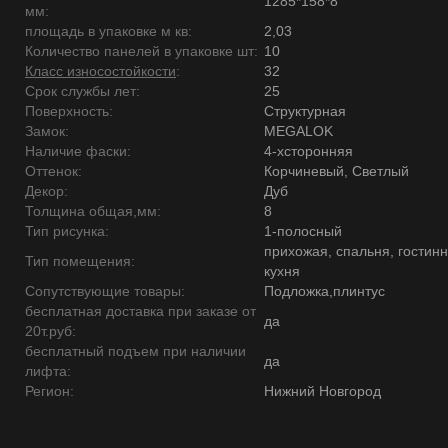
1285*158*8
мм:
площадь в упаковке м кв:
2,03
Количество панелей в упаковке шт:
10
Класс износостойкости
:
32
Срок службы лет:
25
Поверхность:
Структурная
Замок:
MEGALOK
Наличие фаски:
4-хсторонняя
Оттенок:
Корчиневый, Светлый
Декор:
Дуб
Толщина общая,мм:
8
Тип рисунка:
1-полосный
прихожая, спальня, гостинн
Тип помещения:
кухня
Сопутствующие товары:
Подложка,плинтус
бесплатная доставка при заказе от
да
20т.руб:
бесплатный подъем при наличии
да
лифта:
Регион:
Нижний Новгород