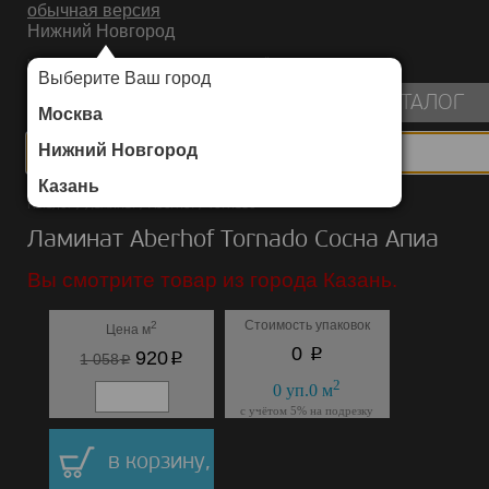
обычная версия
Нижний Новгород
ИНТЕРНЕТ-МАГАЗИН НАПОЛЬНЫХ ПОКРЫТИЙ
Выберите Ваш город
пуста
КАТАЛОГ
Москва
Нижний Новгород
Казань
Каталог
/
Ламинат
/
Aberhof
/
Tornado
Ламинат Aberhof Tornado Сосна Апиа
Вы смотрите товар из города Казань.
Стоимость упаковок
2
Цена м
p
0
p
920
p
1 058
2
0
уп.
0
м
с учётом 5% на подрезку
в корзину,