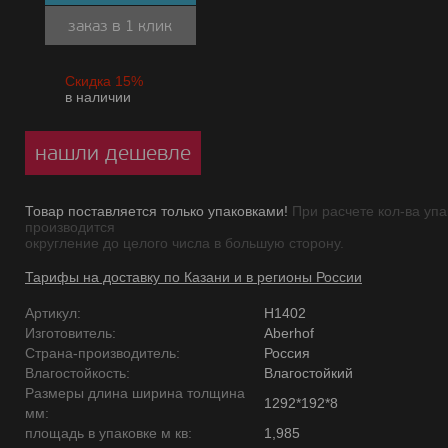
заказ в 1 клик
Скидка 15%
в наличии
нашли дешевле
Товар поставляется только упаковками!
При расчете кол-ва упа
производится
округление до целого числа в большую сторону.
Тарифы на доставку по Казани и в регионы России
Артикул:
H1402
Изготовитель:
Aberhof
Страна-производитель:
Россия
Влагостойкость:
Влагостойкий
Размеры длина ширина толщина
1292*192*8
мм:
площадь в упаковке м кв:
1,985