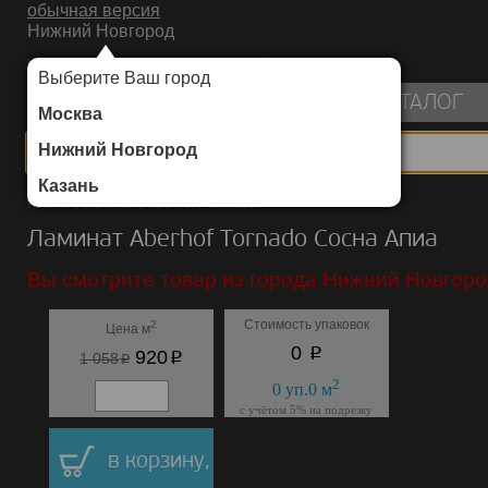
обычная версия
Нижний Новгород
ИНТЕРНЕТ-МАГАЗИН НАПОЛЬНЫХ ПОКРЫТИЙ
Выберите Ваш город
пуста
КАТАЛОГ
Москва
Нижний Новгород
Казань
Каталог
/
Ламинат
/
Aberhof
/
Tornado
Ламинат Aberhof Tornado Сосна Апиа
Вы смотрите товар из города Нижний Новгоро
Стоимость упаковок
2
Цена м
p
0
p
920
p
1 058
2
0
уп.
0
м
с учётом 5% на подрезку
в корзину,