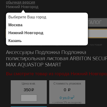
обычная версия
Нижний Новгород
ИНТЕРНЕТ-МАГАЗИН НАПОЛЬНЫХ ПОКРЫТИЙ
Выберите Ваш город
пуста
КАТАЛОГ
Москва
Нижний Новгород
Казань
Каталог
/
Аксессуары
/
Подложка
/
Подложка полистирольная листовая
Аксессуары Подложка Подложка
полистирольная листовая ARBITON SECU
MAX AQUASTOP SMART
Вы смотрите товар из города Нижний Новгоро
Цена м.кв.
Стоимость упаковок
p
p
350
0
2
0
уп.
0
м
с учётом 5% на подрезку