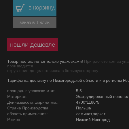
в корзину,
заказ в 1 клик
нашли дешевле
Товар поставляется только упаковками!
При расчете кол-ва упа
производится
округление до целого числа в большую сторону.
Тарифы на доставку по Нижегородской области и в регионы Ро
площадь в упаковке м кв:
5,5
Материал:
Экструдированный пенопо
Длина,высота,ширина мм.:
4700*1180*5
Страна Производства:
Польша
область применения:
ламинат,паркет
Регион:
Нижний Новгород