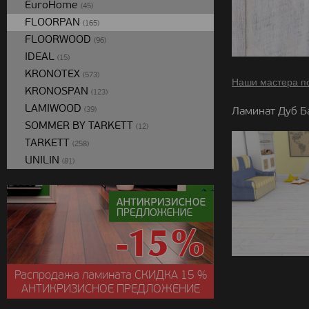
EuroHome
(45)
FLOORPAN
(165)
FLOORWOOD
(96)
IDEAL
(15)
KRONOTEX
(573)
Наши мастера п
KRONOSPAN
(123)
LAMIWOOD
Ламинат Дуб Б
(39)
SOMMER BY TARKETT
(12)
TARKETT
(258)
UNILIN
(81)
Распродажа ламината
СКИДКА
15 %
АНТИКРИЗИСНОЕ ПРЕДЛОЖЕНИЕ