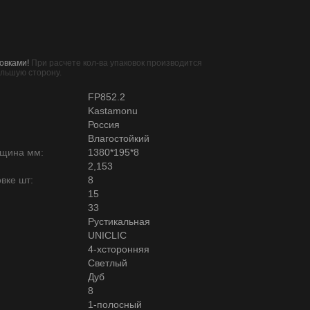
овками!
При расчете кол-ва упаковок производится
ольшую сторону.
FP852.2
Kastamonu
Россия
Влагостойкий
лщина мм:
1380*195*8
2,153
вке шт:
8
15
33
Рустикальная
UNICLIC
4-хсторонняя
Светлый
Дуб
8
1-полосный