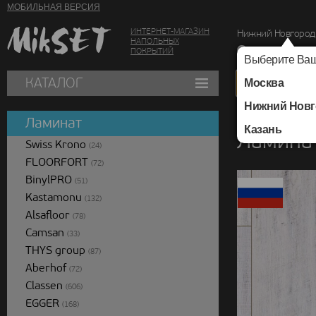
МОБИЛЬНАЯ ВЕРСИЯ
ИНТЕРНЕТ-МАГАЗИН
Нижний Новгород
НАПОЛЬНЫХ
г. Нижний Новг
ПОКРЫТИЙ
Выберите Ваш
КАТАЛОГ
Москва
Нижний Новг
Каталог
/
Ламинат
/
Ламинат
Казань
Ламина
Swiss Krono
(24)
FLOORFORT
(72)
BinylPRO
(51)
Kastamonu
(132)
Alsafloor
(78)
Camsan
(33)
THYS group
(87)
Aberhof
(72)
Classen
(606)
EGGER
(168)