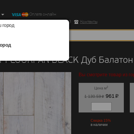
Оплата онлайн
ород, Ул. Республиканская д.43 корпус 3
Контакты
 город
ород
FLOORPAN
/
BLACK
т FLOORPAN BLACK Дуб Балатон
Вы смотрите товар из го
2
Цена м
p
961
p
1 130.59
Скидка 15%
в наличии