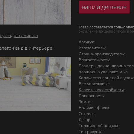
нашли дешевле
Товар поставляется только упак
округление до целого числа в б
о укладке ламината
Артикул:
алатон вид в интерьере:
Изготовитель:
Страна-производитель:
Влагостойкость:
Размеры длина ширина то
площадь в упаковке м кв:
Количество панелей в упако
Вес упаковки кг:
Класс износостойкости
:
Поверхность:
Замок:
Наличие фаски:
Оттенок:
Декор:
Толщина общая,мм:
Тип рисунка: