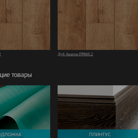
2
Дуб Арагон FP860.2
щие товары