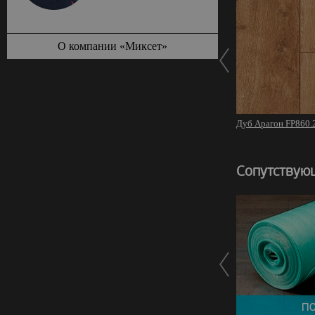
О компании «Миксет»
Дуб Арагон FP860.
Сопутствую