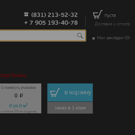
(831) 213-52-32
пуста
+ 7 905 193-40-78
Доставка и оплата
Мои закладки (0)
рода Казань.
Стоимость упаковок
в корзину
p
0
2
0
уп.
0
м
заказ в 1 клик
с учётом 5% на подрезку