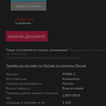
заказ в 1 клик
Скидка 15%
в наличии
нашли дешевле
Товар поставляется только упаковками!
При расчете кол-ва упа
производится
округление до целого числа в большую сторону.
Тарифы на доставку по Москве и в регионы России
Артикул:
FP856.2
Изготовитель:
Kastamonu
Страна-производитель:
Россия
Влагостойкость:
Влагостойкий
Размеры длина ширина толщина
1380*195*8
мм:
площадь в упаковке м кв:
2,153