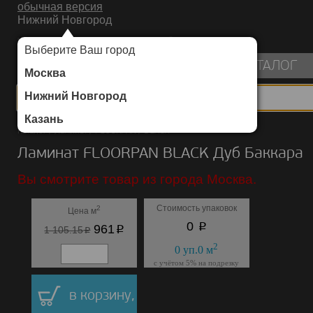
обычная версия
Нижний Новгород
ИНТЕРНЕТ-МАГАЗИН НАПОЛЬНЫХ ПОКРЫТИЙ
Выберите Ваш город
пуста
КАТАЛОГ
Москва
Нижний Новгород
Казань
Каталог
/
Ламинат
/
FLOORPAN
/
BLACK
Ламинат FLOORPAN BLACK Дуб Баккара
Вы смотрите товар из города Москва.
Стоимость упаковок
2
Цена м
p
0
p
961
p
1 105.15
2
0
уп.
0
м
с учётом 5% на подрезку
в корзину,