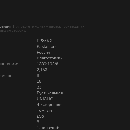
овками!
При расчете кол-ва упаковок производится
ольшую сторону.
FP855.2
Kastamonu
Россия
Влагостойкий
лщина мм:
1380*195*8
2,153
вке шт:
8
15
33
Рустикальная
UNICLIC
4-хсторонняя
Темный
Дуб
8
1-полосный