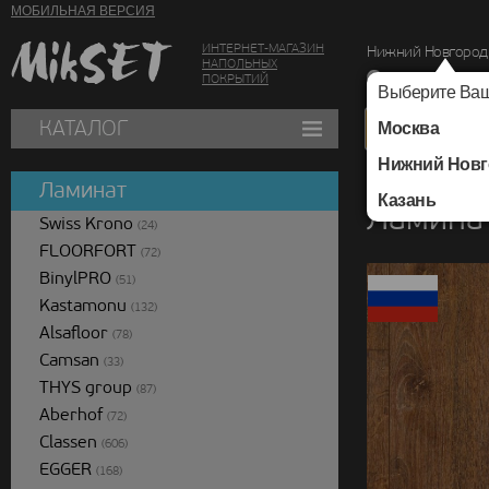
МОБИЛЬНАЯ ВЕРСИЯ
ИНТЕРНЕТ-МАГАЗИН
Нижний Новгород
НАПОЛЬНЫХ
г. Нижний Новг
ПОКРЫТИЙ
Выберите Ваш
КАТАЛОГ
Москва
Нижний Новг
Каталог
/
Ламинат
/
Ламинат
Казань
Ламина
Swiss Krono
(24)
FLOORFORT
(72)
BinylPRO
(51)
Kastamonu
(132)
Alsafloor
(78)
Camsan
(33)
THYS group
(87)
Aberhof
(72)
Classen
(606)
EGGER
(168)