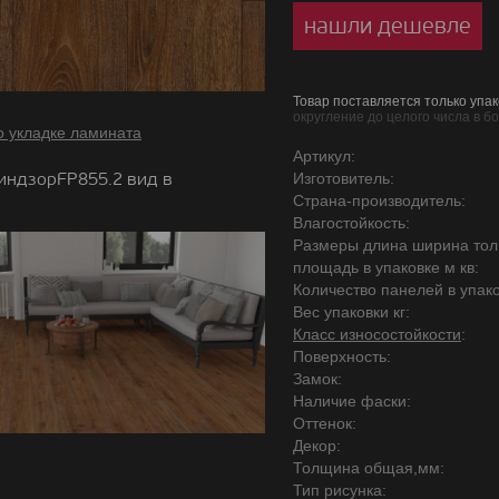
нашли дешевле
Товар поставляется только упак
округление до целого числа в б
о укладке ламината
Артикул:
индзорFP855.2 вид в
Изготовитель:
Страна-производитель:
Влагостойкость:
Размеры длина ширина то
площадь в упаковке м кв:
Количество панелей в упако
Вес упаковки кг:
Класс износостойкости
:
Поверхность:
Замок:
Наличие фаски:
Оттенок:
Декор:
Толщина общая,мм:
Тип рисунка: