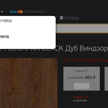
Оплата онлайн
ород, Ул. Республиканская д.43 корпус 3
Контакты
 город
ород
FLOORPAN
/
BLACK
т FLOORPAN BLACK Дуб Виндзор
Вы смотрите товар из го
2
Цена м
p
961
p
1 130.59
Скидка 15%
в наличии