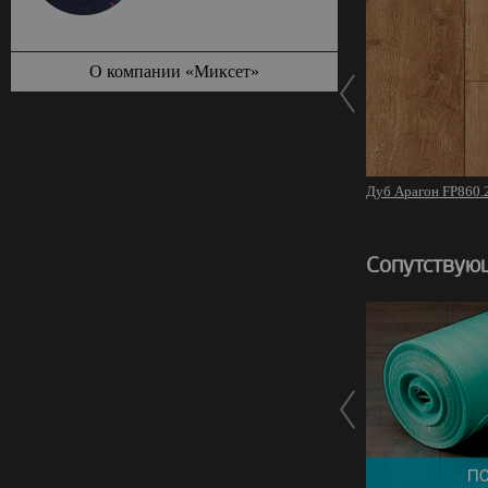
О компании «Миксет»
Дуб Арагон FP860.
Сопутствую