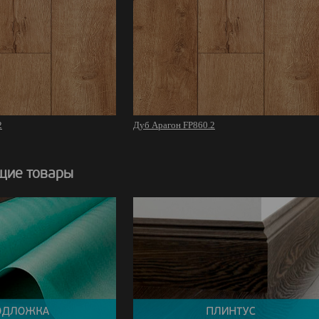
2
Дуб Арагон FP860.2
щие товары