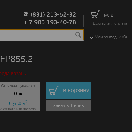
(831) 213-52-32
пуста
+ 7 905 193-40-78
Доставка и оплата
Мои закладки (0)
FP855.2
рода Казань.
Стоимость упаковок
в корзину
p
0
2
0
уп.
0
м
заказ в 1 клик
с учётом 5% на подрезку