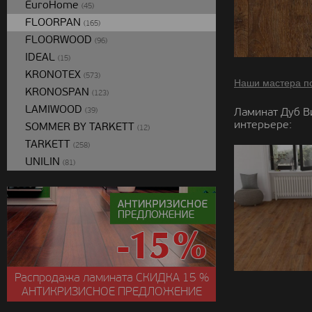
EuroHome
(45)
FLOORPAN
(165)
FLOORWOOD
(96)
IDEAL
(15)
KRONOTEX
(573)
Наши мастера п
KRONOSPAN
(123)
LAMIWOOD
Ламинат Дуб В
(39)
интерьере:
SOMMER BY TARKETT
(12)
TARKETT
(258)
UNILIN
(81)
Распродажа ламината
СКИДКА
15 %
АНТИКРИЗИСНОЕ ПРЕДЛОЖЕНИЕ