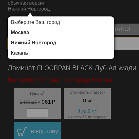
обычная версия
Нижний Новгород
ИНТЕРНЕТ-МАГАЗИН НАПОЛЬНЫХ ПОКРЫТИЙ
Выберите Ваш город
пуста
КАТАЛОГ
Москва
Нижний Новгород
Казань
Каталог
/
Ламинат
/
FLOORPAN
/
BLACK
Ламинат FLOORPAN BLACK Дуб Альмади
Вы смотрите товар из города Москва.
Стоимость упаковок
2
Цена м
p
0
p
961
p
1 105.15
2
0
уп.
0
м
с учётом 5% на подрезку
в корзину,