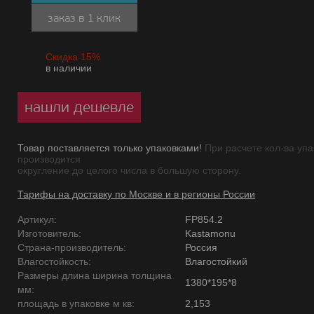
заказ в 1 клик
Скидка 15%
в наличии
нашли дешевле
Товар поставляется только упаковками!
При расчете кол-ва упа
производится
округление до целого числа в большую сторону.
Тарифы на доставку по Москве и в регионы России
Артикул:
FP854.2
Изготовитель:
Kastamonu
Страна-производитель:
Россия
Влагостойкость:
Влагостойкий
Размеры длина ширина толщина
1380*195*8
мм:
площадь в упаковке м кв:
2,153