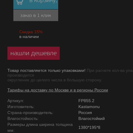
в корзину,
заказ в 1 клик
Скидка 15%
в наличии
нашли дешевле
Товар поставляется только упаковками!
При расчете кол-ва упа
производится
округление до целого числа в большую сторону.
Тарифы на доставку по Москве и в регионы России
Артикул:
FP855.2
Изготовитель:
Kastamonu
Страна-производитель:
Россия
Влагостойкость:
Влагостойкий
Размеры длина ширина толщина
1380*195*8
мм: