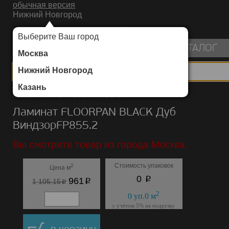
обычная версия
Нижний Новгород
ИНТЕРНЕТ-МАГАЗИН НАПОЛЬНЫХ ПОКРЫТИЙ
Выберите Ваш город
пуста
КАТАЛОГ
Москва
Нижний Новгород
Казань
Каталог
/
Ламинат
/
FLOORPAN
/
BLACK
Ламинат FLOORPAN BLACK Дуб
ВиндзорFP855.2
Вы смотрите товар из города Москва.
Стоимость упаковок
2
Цена м
p
0
p
961
p
1 105.15
2
0
уп.
0
м
с учётом 5% на подрезку