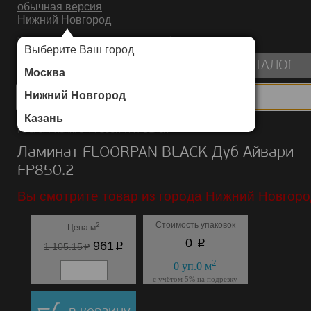
обычная версия
Нижний Новгород
ИНТЕРНЕТ-МАГАЗИН НАПОЛЬНЫХ ПОКРЫТИЙ
Выберите Ваш город
пуста
КАТАЛОГ
Москва
Нижний Новгород
Казань
Каталог
/
Ламинат
/
FLOORPAN
/
BLACK
Ламинат FLOORPAN BLACK Дуб Айвари
FP850.2
Вы смотрите товар из города Нижний Новгоро
Стоимость упаковок
2
Цена м
p
0
p
961
p
1 105.15
2
0
уп.
0
м
с учётом 5% на подрезку