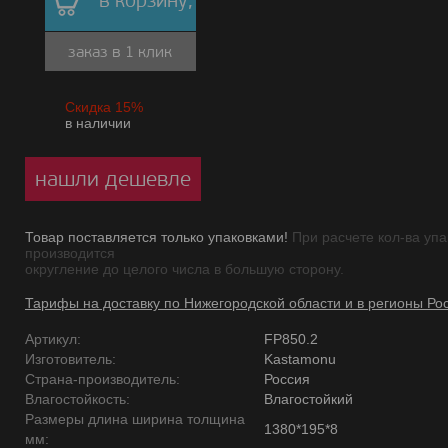
в корзину,
заказ в 1 клик
Скидка 15%
в наличии
нашли дешевле
Товар поставляется только упаковками!
При расчете кол-ва упа
производится
округление до целого числа в большую сторону.
Тарифы на доставку по Нижегородской области и в регионы Ро
Артикул:
FP850.2
Изготовитель:
Kastamonu
Страна-производитель:
Россия
Влагостойкость:
Влагостойкий
Размеры длина ширина толщина
1380*195*8
мм: