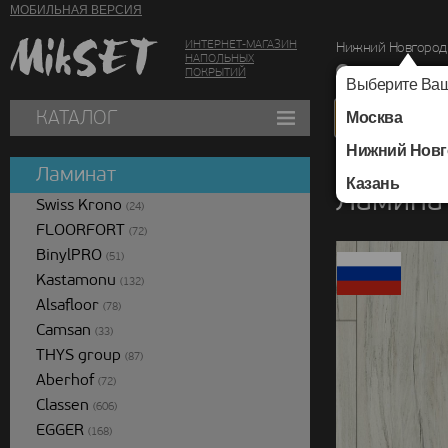
МОБИЛЬНАЯ ВЕРСИЯ
ИНТЕРНЕТ-МАГАЗИН
Нижний Новгород
НАПОЛЬНЫХ
г. Нижний Новг
ПОКРЫТИЙ
Выберите Ваш
КАТАЛОГ
Москва
Нижний Новг
Каталог
/
Ламинат
/
Ламинат
Казань
Ламина
Swiss Krono
(24)
FLOORFORT
(72)
BinylPRO
(51)
Kastamonu
(132)
Alsafloor
(78)
Camsan
(33)
THYS group
(87)
Aberhof
(72)
Classen
(606)
EGGER
(168)