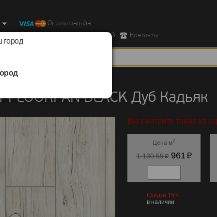
Оплата онлайн
ород, Ул. Республиканская д.43 корпус 3
Контакты
 город
ород
FLOORPAN
/
BLACK
т FLOORPAN BLACK Дуб Кадьяк
Вы смотрите товар из го
2
Цена м
p
961
p
1 130.59
Скидка 15%
в наличии