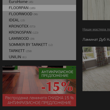
EuroHome
(45)
FLOORPAN
(165)
FLOORWOOD
(96)
IDEAL
(15)
KRONOTEX
(573)
Наши мастера п
KRONOSPAN
(123)
LAMIWOOD
Ламинат Дуб К
(39)
SOMMER BY TARKETT
(12)
TARKETT
(258)
UNILIN
(81)
Распродажа ламината
СКИДКА
15 %
АНТИКРИЗИСНОЕ ПРЕДЛОЖЕНИЕ