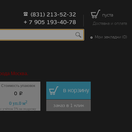
(831) 213-52-32
пуста
+ 7 905 193-40-78
Доставка и оплата
Мои закладки (0)
рода Москва.
Стоимость упаковок
в корзину
p
0
2
0
уп.
0
м
заказ в 1 клик
с учётом 5% на подрезку