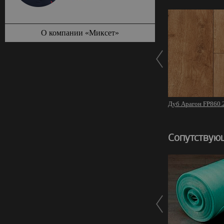
О компании «Миксет»
Дуб Арагон FP860.
Сопутствую