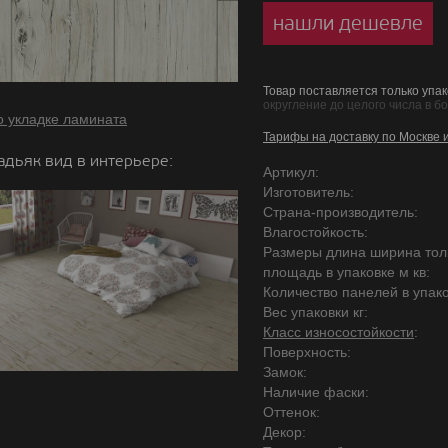
нашли дешевле
Товар поставляется только упак
округление до целого числа в б
о укладке ламината
Тарифы на доставку по Москве 
адьяк вид в интерьере:
Артикул:
Изготовитель:
Страна-производитель:
Влагостойкость:
Размеры длина ширина то
площадь в упаковке м кв:
Количество панелей в упако
Вес упаковки кг:
Класс износостойкости
:
Поверхность:
Замок:
Наличие фаски:
Оттенок:
Декор: