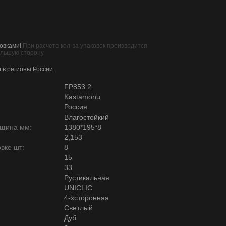
овками!
При расчете кол-ва упаковок производится
ольшую сторону.
и в регионы России
FP853.2
Kastamonu
Россия
Влагостойкий
лщина мм:
1380*195*8
2,153
вке шт:
8
15
33
Рустикальная
UNICLIC
4-хсторонняя
Светлый
Дуб