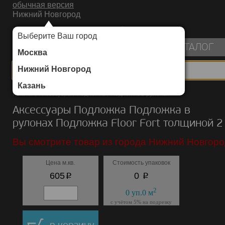
обычная версия
Нижний Новгород
ИНТЕРНЕТ-МАГАЗИН НАПОЛЬНЫХ ПОКРЫТИЙ
Выберите Ваш город
пуста
КАТАЛОГ
Москва
Нижний Новгород
Казань
Каталог
/
Аксессуары
/
Подложка
/
Подложка в рулонах
Аксессуары Подложка Подложка в
рулонах Подложка Floor Fort толщиной 2
Вы смотрите товар из города Нижний Новгоро
Цена м.кв.
Стоимость упаковок
p
p
605
0
2
0
уп.
0
м
с учётом 5% на подрезку