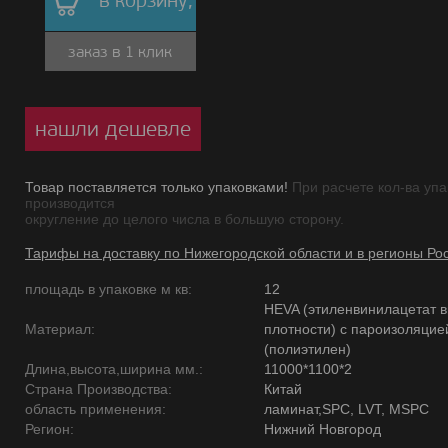
в корзину,
заказ в 1 клик
нашли дешевле
Товар поставляется только упаковками!
При расчете кол-ва упа
производится
округление до целого числа в большую сторону.
Тарифы на доставку по Нижегородской области и в регионы Ро
площадь в упаковке м кв:
12
HEVA (этиленвинилацетат 
Материал:
плотности) с пароизоляцие
(полиэтилен)
Длина,высота,ширина мм.:
11000*1100*2
Страна Производства:
Китай
область применения:
ламинат,SPC, LVT, MSPC
Регион:
Нижний Новгород