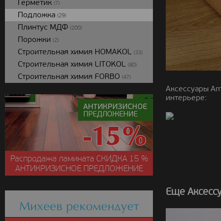
Герметик
(7)
Подложка
(29)
Плинтус МДФ
(200)
Порожки
(2)
Строительная химия HOMAKOL
(33)
Строительная химия LITOKOL
(80)
Строительная химия FORBO
(47)
Аксессуары Am
интерьере:
Распродажа ламината
СКИДКА
15 %
АНТИКРИЗИСНОЕ ПРЕДЛОЖЕНИЕ
Еще Аксесс
Михеев рекомендует