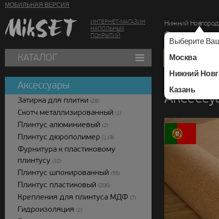
МОБИЛЬНАЯ ВЕРСИЯ
ИНТЕРНЕТ-МАГАЗИН
Нижний Новгород
НАПОЛЬНЫХ
г. Нижний Новг
ПОКРЫТИЙ
Выберите Ваш
КАТАЛОГ
Москва
Нижний Новг
Каталог
/
Аксессуар
Аксессуары
Казань
Аксессу
Затирка для плитки
(28)
Скотч металлизированный
(1)
Плинтус алюминиевый
(2)
Плинтус дюрополимер
(119)
Фурнитура к пластиковому
плинтусу
(32)
Плинтус шпонированный
(55)
Плинтус пластиковый
(206)
Крепления для плинтуса МДФ
(7)
Гидроизоляция
(2)