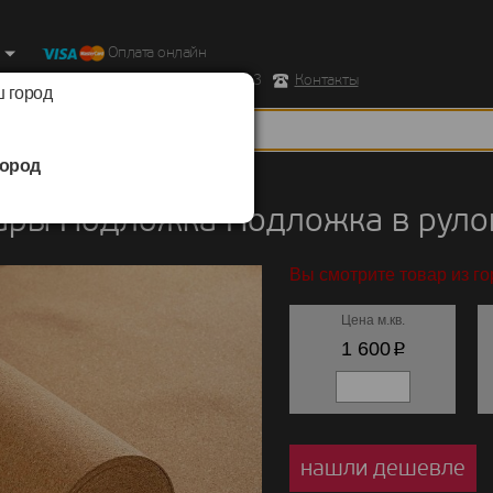
Оплата онлайн
ород, Ул. Республиканская д.43 корпус 3
Контакты
 город
ород
ы
/
Подложка
/
Подложка в рулонах
ары Подложка Подложка в руло
Вы смотрите товар из г
Цена м.кв.
p
1 600
нашли дешевле