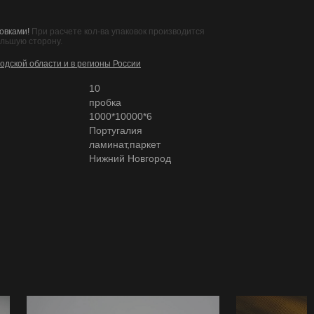
овками!
При расчете кол-ва упаковок производится
ольшую сторону.
одской области и в регионы России
10
пробка
1000*10000*6
Португалия
ламинат,паркет
Нижний Новгород