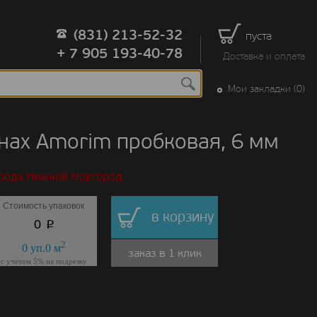
(831) 213-52-32
пуста
+ 7 905 193-40-78
Доставка и оплата
Мои закладки (0)
нах Amorim пробковая, 6 мм
орода Нижний Новгород.
Стоимость упаковок
в корзину
p
0
2
0
уп.
0
м
заказ в 1 клик
с учётом 5% на подрезку