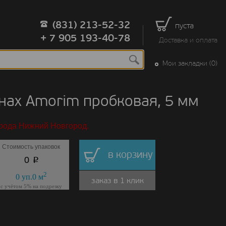
(831) 213-52-32
пуста
+ 7 905 193-40-78
Доставка и оплата
Мои закладки (0)
нах Amorim пробковая, 5 мм
орода Нижний Новгород.
Стоимость упаковок
в корзину
p
0
2
0
уп.
0
м
заказ в 1 клик
с учётом 5% на подрезку