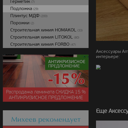
Герметик
(7)
Подложка
(29)
Плинтус МДФ
(200)
Порожки
(2)
Строительная химия HOMAKOL
(33)
Строительная химия LITOKOL
(80)
Строительная химия FORBO
(47)
Аксессуары Am
интерьере:
Распродажа ламината
СКИДКА
15 %
АНТИКРИЗИСНОЕ ПРЕДЛОЖЕНИЕ
Еще Аксесс
Михеев рекомендует