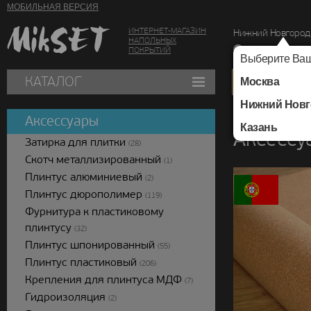
МОБИЛЬНАЯ ВЕРСИЯ
ИНТЕРНЕТ-МАГАЗИН
Нижний Новгород
НАПОЛЬНЫХ
г. Нижний Новг
ПОКРЫТИЙ
Выберите Ваш
КАТАЛОГ
Москва
Нижний Новг
Каталог
/
Аксессуар
Аксессуары
Казань
Аксессу
Затирка для плитки
(28)
Скотч металлизированный
(1)
Плинтус алюминиевый
(2)
Плинтус дюрополимер
(119)
Фурнитура к пластиковому
плинтусу
(32)
Плинтус шпонированный
(55)
Плинтус пластиковый
(206)
Крепления для плинтуса МДФ
(7)
Гидроизоляция
(2)