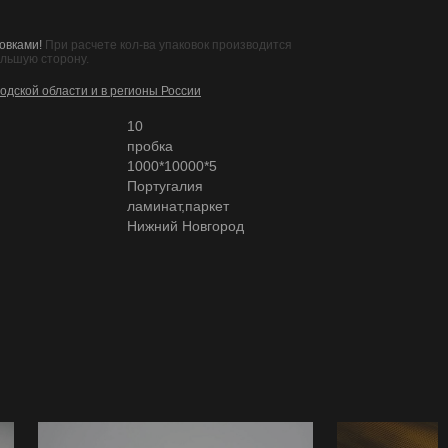
овками!
При расчете кол-ва упаковок производится
ольшую сторону.
одской области и в регионы России
10
пробка
1000*10000*5
Португалия
ламинат,паркет
Нижний Новгород