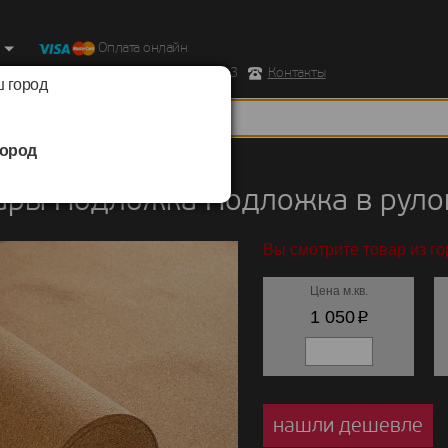
Оплата онлайн
ород, Ул. Республиканская д.43 корпус 3
Контакты
 город
ород
ы
/
Подложка
/
Подложка в рулонах
ары Подложка Подложка в руло
Вы смотрите товар из г
Цена м.кв.
p
1 050
нашли дешевле