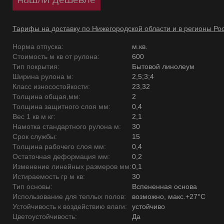
Тарифы на доставку по Нижегородской области и в регионы Ро
Норма отпуска:
м.кв.
Стоимость м кв от рулона:
600
Тип покрытия:
Бытовой линолеум
Ширина рулона м:
2,5;3;4
Класс износостойкости:
23,32
Толщина общая,мм:
2
Толщина защитного слоя мм:
0,4
Вес 1 кв м кг:
2,1
Намотка стандартного рулона м:
30
Срок службы:
15
Толщина рабочего слоя мм:
0,4
Остаточная деформация мм:
0,2
Изменение линейных размеров мм:
0,1
Истираемость гр м кв:
30
Тип основы:
Вспененная основа
Использование для теплых полов:
возможно, макс.+27°С
Устойчивость к воздействию влаги:
устойчиво
Цветоустойчивость:
Да