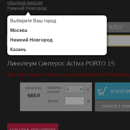
обычная версия
Нижний Новгород
ИНТЕРНЕТ-МАГАЗИН НАПОЛЬНЫХ ПОКРЫТИЙ
Выберите Ваш город
пуста
КАТАЛОГ
Москва
Нижний Новгород
Казань
Каталог
/
Линолеум
/
Синтерос
/
Activa
Линолеум Синтерос Activa PORTO 15
Вы смотрите товар из города Нижний Новгоро
Ширина
Цена м.кв.
м
в корзи
рулона
p
665
Длина
м
заказ в 1 кли
нашли дешевле