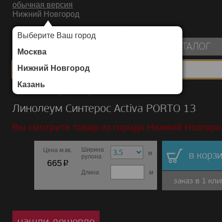
обычная версия
Нижний Новгород
ИНТЕРНЕТ-МАГАЗИН НАПОЛЬНЫХ ПОКРЫТИЙ
Выберите Ваш город
пуста
КАТАЛОГ
Москва
Нижний Новгород
Казань
Каталог
/
Линолеум
/
Синтерос
/
Activa
Линолеум Синтерос Activa PORTO 13
Вы смотрите товар из города Нижний Новгоро
Ширина
Цена м.кв.
м
в корзи
рулона
p
665
Длина
м
заказ в 1 кли
нашли дешевле