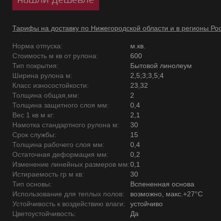
Тарифы на доставку по Нижегородской области и в регионы Ро
Норма отпуска:
м.кв.
Стоимость м кв от рулона:
600
Тип покрытия:
Бытовой линолеум
Ширина рулона м:
2,5;3;3,5;4
Класс износостойкости:
23,32
Толщина общая,мм:
2
Толщина защитного слоя мм:
0,4
Вес 1 кв м кг:
2,1
Намотка стандартного рулона м:
30
Срок службы:
15
Толщина рабочего слоя мм:
0,4
Остаточная деформация мм:
0,2
Изменение линейных размеров мм:
0,1
Истираемость гр м кв:
30
Тип основы:
Вспененная основа
Использование для теплых полов:
возможно, макс.+27°С
Устойчивость к воздействию влаги:
устойчиво
Цветоустойчивость:
Да