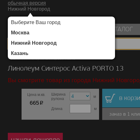
обычная версия
Нижний Новгород
ИНТЕРНЕТ-МАГАЗИН НАПОЛЬНЫХ ПОКРЫТИЙ
Выберите Ваш город
пуста
КАТАЛОГ
Москва
Нижний Новгород
Казань
Каталог
/
Линолеум
/
Синтерос
/
Activa
Линолеум Синтерос Activa PORTO 13
Вы смотрите товар из города Нижний Новгоро
Ширина
Цена м.кв.
м
в корзи
рулона
p
665
Длина
м
заказ в 1 кли
нашли дешевле