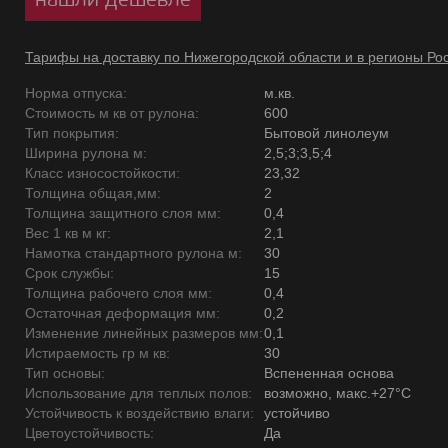
Тарифы на доставку по Нижегородской области и в регионы Ро
Норма отпуска:
м.кв.
Стоимость м кв от рулона:
600
Тип покрытия:
Бытовой линолеум
Ширина рулона м:
2,5;3;3,5;4
Класс износостойкости:
23,32
Толщина общая,мм:
2
Толщина защитного слоя мм:
0,4
Вес 1 кв м кг:
2,1
Намотка стандартного рулона м:
30
Срок службы:
15
Толщина рабочего слоя мм:
0,4
Остаточная деформация мм:
0,2
Изменение линейных размеров мм:
0,1
Истираемость гр м кв:
30
Тип основы:
Вспененная основа
Использование для теплых полов:
возможно, макс.+27°С
Устойчивость к воздействию влаги:
устойчиво
Цветоустойчивость:
Да