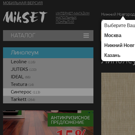
МОБИЛЬНАЯ ВЕРСИЯ
ИНТЕРНЕТ-МАГАЗИН
Нижний Новгород
НАПОЛЬНЫХ
г. Нижний Новг
ПОКРЫТИЙ
Выберите Ваш
КАТАЛОГ
Москва
Нижний Новг
Каталог
/
Линолеум
Линолеум
Казань
Линолеу
Leoline
(116)
JUTEKS
(133)
IDEAL
(66)
Textura
(14)
Синтерос
(113)
Tarkett
(264)