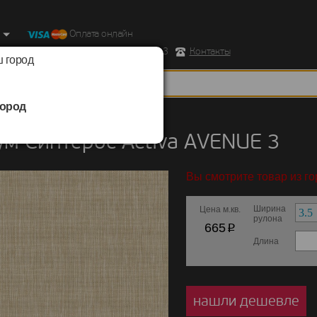
Оплата онлайн
ород, Ул. Республиканская д.43 корпус 3
Контакты
 город
ород
/
Синтерос
/
Activa
м Синтерос Activa AVENUE 3
Вы смотрите товар из г
Ширина
Цена м.кв.
рулона
p
665
Длина
нашли дешевле