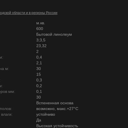
одской области и в регионы России
м.кв.
600
Бытовой линолеум
3;3,5
23,32
2
м:
0,4
2,1
на м:
30
15
:
0,3
м:
0,2
ров мм:
0,1
30
Вспененная основа
полов:
возможно, макс.+27°С
 влаги:
устойчиво
Да
Высокая устойчивость