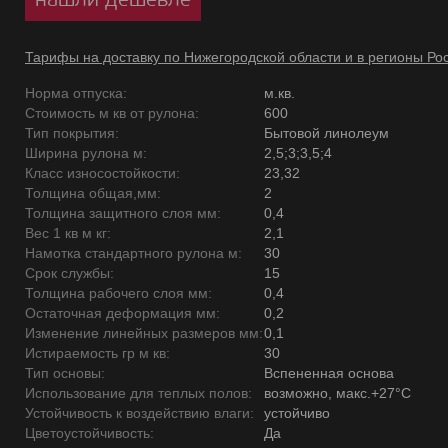
Тарифы на доставку по Нижегородской области и в регионы Ро
Норма отпуска:
м.кв.
Стоимость м кв от рулона:
600
Тип покрытия:
Бытовой линолеум
Ширина рулона м:
2,5;3;3,5;4
Класс износостойкости:
23,32
Толщина общая,мм:
2
Толщина защитного слоя мм:
0,4
Вес 1 кв м кг:
2,1
Намотка стандартного рулона м:
30
Срок службы:
15
Толщина рабочего слоя мм:
0,4
Остаточная деформация мм:
0,2
Изменение линейных размеров мм:
0,1
Истираемость гр м кв:
30
Тип основы:
Вспененная основа
Использование для теплых полов:
возможно, макс.+27°С
Устойчивость к воздействию влаги:
устойчиво
Цветоустойчивость:
Да