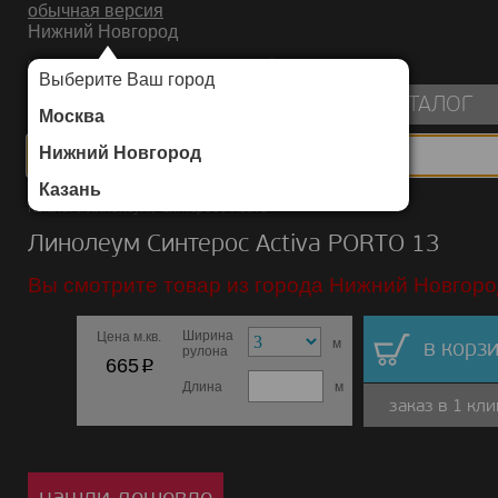
обычная версия
Нижний Новгород
ИНТЕРНЕТ-МАГАЗИН НАПОЛЬНЫХ ПОКРЫТИЙ
Выберите Ваш город
пуста
КАТАЛОГ
Москва
Нижний Новгород
Казань
Каталог
/
Линолеум
/
Синтерос
/
Activa
Линолеум Синтерос Activa PORTO 13
Вы смотрите товар из города Нижний Новгоро
Ширина
Цена м.кв.
м
в корзи
рулона
p
665
Длина
м
заказ в 1 кли
нашли дешевле