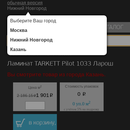
обычная версия
Нижний Новгород
ИНТЕРНЕТ-МАГАЗИН НАПОЛЬНЫХ ПОКРЫТИЙ
Выберите Ваш город
пуста
КАТАЛОГ
Москва
Нижний Новгород
Казань
Каталог
/
Ламинат
/
TARKETT
/
Pilot 1033
Ламинат TARKETT Pilot 1033 Ларош
Вы смотрите товар из города Казань.
Стоимость упаковок
2
Цена м
p
0
p
1 901
p
2 186.15
2
0
уп.
0
м
с учётом 5% на подрезку
в корзину,