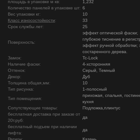
площадь в упаковке м кв:
1,232
Количество панелей в упаковке шт:
6
Вес упаковки кг:
10
Класс износостойкости
:
33
Срок службы лет:
25
эффект оптической фаски;
глубокое тиснение в регист
Поверхность:
эффект ручной обработки;
состаренного дерева.
Замок:
Tc-Lock
Наличие фаски:
4-хсторонняя
Оттенок:
Серый, Темный
Декор:
Дуб
Толщина общая,мм:
10
Тип рисунка:
1-полосный
прихожая, спальня, гостинн
Тип помещения:
кухня
Сопутствующие товары:
Подложка,плинтус
бесплатная доставка при заказе от
да
20т.руб:
бесплатный подъем при наличии
да
лифта:
Регион:
Казань