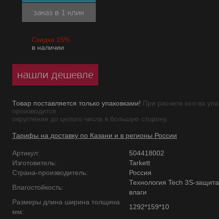
заказ в 1 клик
Скидка 15%
в наличии
нашли дешевле
Товар поставляется только упаковками!
При расчете кол-ва упа
производится
округление до целого числа в большую сторону.
Тарифы на доставку по Казани и в регионы России
Артикул:
504418002
Изготовитель:
Tarkett
Страна-производитель:
Россия
Технология Tech 3S-защита
Влагостойкость:
влаги
Размеры длина ширина толщина
1292*159*10
мм: