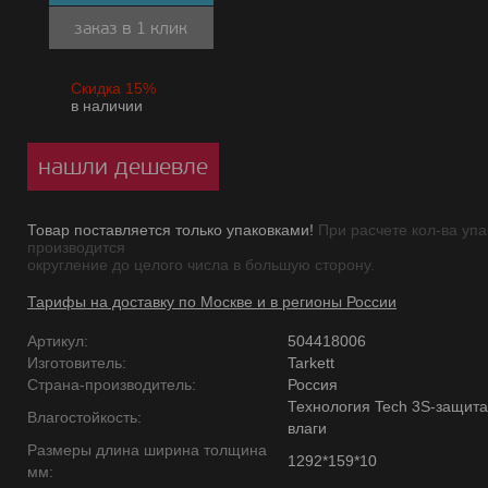
заказ в 1 клик
Скидка 15%
в наличии
нашли дешевле
Товар поставляется только упаковками!
При расчете кол-ва упа
производится
округление до целого числа в большую сторону.
Тарифы на доставку по Москве и в регионы России
Артикул:
504418006
Изготовитель:
Tarkett
Страна-производитель:
Россия
Технология Tech 3S-защита
Влагостойкость:
влаги
Размеры длина ширина толщина
1292*159*10
мм: