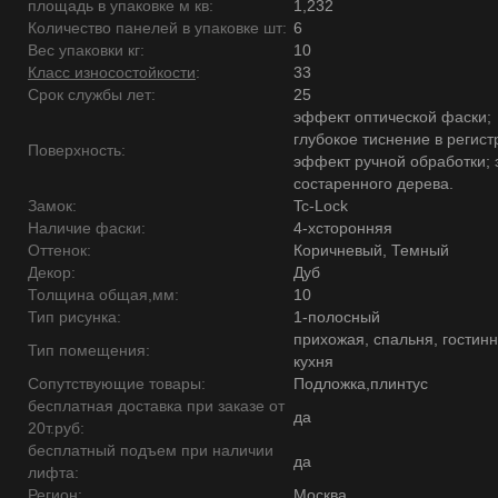
площадь в упаковке м кв:
1,232
Количество панелей в упаковке шт:
6
Вес упаковки кг:
10
Класс износостойкости
:
33
Срок службы лет:
25
эффект оптической фаски;
глубокое тиснение в регист
Поверхность:
эффект ручной обработки;
состаренного дерева.
Замок:
Tc-Lock
Наличие фаски:
4-хсторонняя
Оттенок:
Коричневый, Темный
Декор:
Дуб
Толщина общая,мм:
10
Тип рисунка:
1-полосный
прихожая, спальня, гостинн
Тип помещения:
кухня
Сопутствующие товары:
Подложка,плинтус
бесплатная доставка при заказе от
да
20т.руб:
бесплатный подъем при наличии
да
лифта:
Регион:
Москва