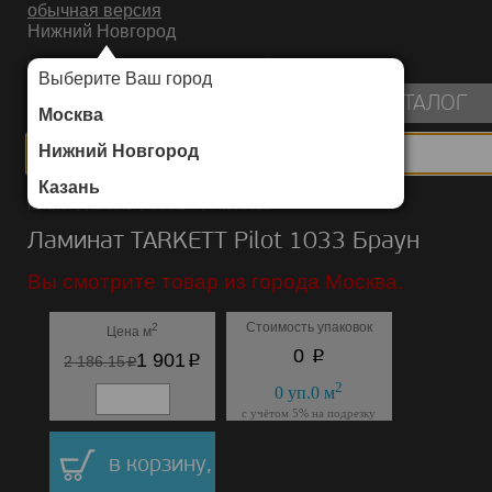
обычная версия
Нижний Новгород
ИНТЕРНЕТ-МАГАЗИН НАПОЛЬНЫХ ПОКРЫТИЙ
Выберите Ваш город
пуста
КАТАЛОГ
Москва
Нижний Новгород
Казань
Каталог
/
Ламинат
/
TARKETT
/
Pilot 1033
Ламинат TARKETT Pilot 1033 Браун
Вы смотрите товар из города Москва.
Стоимость упаковок
2
Цена м
p
0
p
1 901
p
2 186.15
2
0
уп.
0
м
с учётом 5% на подрезку
в корзину,