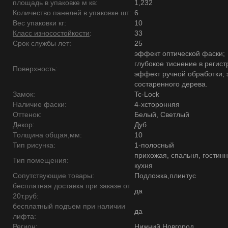
площадь в упаковке м кв:
1,232
Количество панелей в упаковке шт:
6
Вес упаковки кг:
10
Класс износостойкости
:
33
Срок службы лет:
25
эффект оптической фаски;
глубокое тиснение в регист
Поверхность:
эффект ручной обработки;
состаренного дерева.
Замок:
Tc-Lock
Наличие фаски:
4-хсторонняя
Оттенок:
Белый, Светлый
Декор:
Дуб
Толщина общая,мм:
10
Тип рисунка:
1-полосный
прихожая, спальня, гостинн
Тип помещения:
кухня
Сопутствующие товары:
Подложка,плинтус
бесплатная доставка при заказе от
да
20т.руб:
бесплатный подъем при наличии
да
лифта:
Регион:
Нижний Новгород