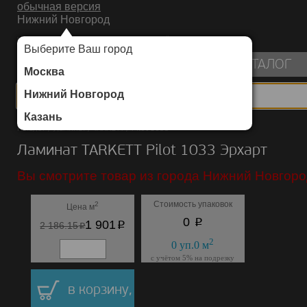
обычная версия
Нижний Новгород
ИНТЕРНЕТ-МАГАЗИН НАПОЛЬНЫХ ПОКРЫТИЙ
Выберите Ваш город
пуста
КАТАЛОГ
Москва
Нижний Новгород
Казань
Каталог
/
Ламинат
/
TARKETT
/
Pilot 1033
Ламинат TARKETT Pilot 1033 Эрхарт
Вы смотрите товар из города Нижний Новгоро
Стоимость упаковок
2
Цена м
p
0
p
1 901
p
2 186.15
2
0
уп.
0
м
с учётом 5% на подрезку
в корзину,