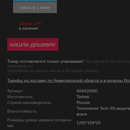
заказ в 1 клик
Скидка 15%
в наличии
нашли дешевле
Товар поставляется только упаковками!
При расчете кол-ва упа
производится
округление до целого числа в большую сторону.
Тарифы на доставку по Нижегородской области и в регионы Ро
Артикул:
504418000
Изготовитель:
Tarkett
Страна-производитель:
Россия
Технология Tech 3S-защита
Влагостойкость:
влаги
Размеры длина ширина толщина
1292*159*10
мм: