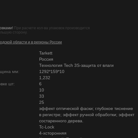
овками!
При расчете кол-ва упаковок производится
ольшую сторону.
одской области и в регионы России
Tarkett
Россия
Технология Tech 3S-защита от влаги
лщина мм:
1292*159*10
1,232
вке шт:
6
10
33
25
эффект оптической фаски; глубокое тиснение
в регистре; эффект ручной обработки; эффект
состаренного дерева.
Tc-Lock
4-хсторонняя