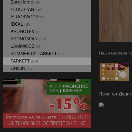
EuroHome
(45)
FLOORPAN
(165)
FLOORWOOD
(96)
IDEAL
(15)
KRONOTEX
(573)
KRONOSPAN
(123)
LAMIWOOD
(39)
SOMMER BY TARKETT
Наши мастера п
(12)
TARKETT
(258)
UNILIN
(81)
Ламинат Дулит
Распродажа ламината
СКИДКА
15 %
АНТИКРИЗИСНОЕ ПРЕДЛОЖЕНИЕ