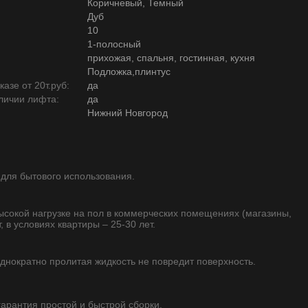
Коричневый, Темный
Дуб
10
1-полосный
прихожая, спальня, гостинная, кухня
Подложка,плинтус
азе от 20т.руб:
да
личии лифта:
да
Нижний Новгород
 для бытового использования.
высокой нагрузке на пол в коммерческих помещениях (магазины,
, в условиях квартиры – 25-30 лет.
однократно пролитая жидкость не повредит поверхность.
 гарантия простой и быстрой сборки.