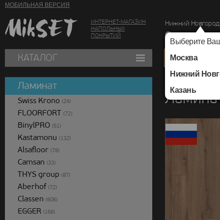
МОБИЛЬНАЯ ВЕРСИЯ
ИНТЕРНЕТ-МАГАЗИН
Нижний Новгород
НАПОЛЬНЫХ
г. Нижний Новг
ПОКРЫТИЙ
Выберите Ваш
КАТАЛОГ
Москва
Нижний Новг
Каталог
/
Ламинат
/
Ламинат
Казань
Ламинат
Swiss Krono
(24)
FLOORFORT
(72)
BinylPRO
(51)
Kastamonu
(132)
Alsafloor
(78)
Camsan
(33)
THYS group
(87)
Aberhof
(72)
Classen
(606)
EGGER
(168)