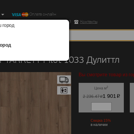
Оплата онлайн
ород, Ул. Республиканская д.43 корпус 3
Контакты
 город
ород
TARKETT
/
Pilot 1033
 TARKETT Pilot 1033 Дулиттл
Вы смотрите товар из г
2
Цена м
p
1 901
p
2 236.47
Скидка 15%
в наличии