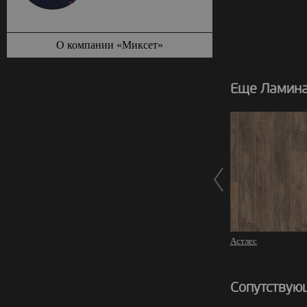
О компании «Миксет»
Еще Ламинат
Астлес
Сопутствую