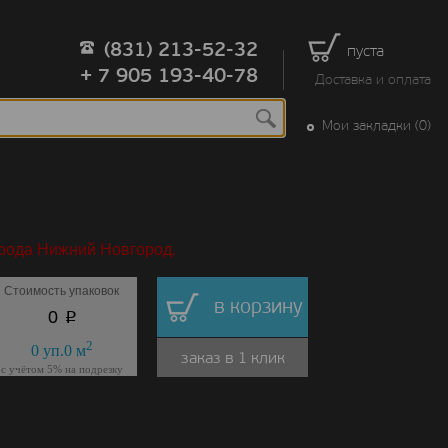
(831) 213-52-32
пуста
+ 7 905 193-40-78
Доставка и оплата
Мои закладки (0)
орода Нижний Новгород.
Стоимость упаковок
в корзину
p
0
2
0
уп.
0
м
заказ в 1 клик
с учётом 5% на подрезку